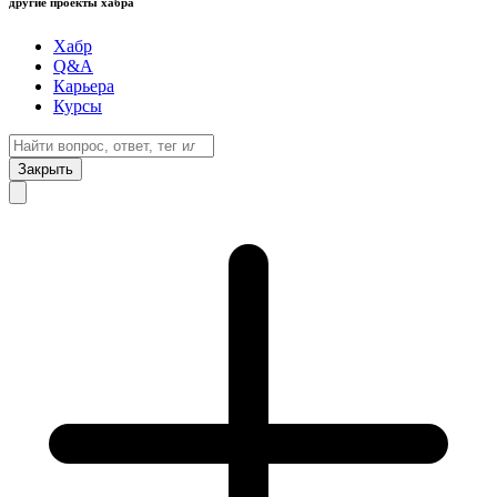
другие проекты хабра
Хабр
Q&A
Карьера
Курсы
Закрыть