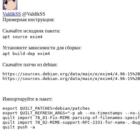
ValdikSS
@ValdikSS
Примерная инструкция:
Скачайте исходник пакета:
apt source exim4
Установите зависимости для сборки:
apt build-dep exim4
Скачайте патчи из debian:
https://sources.debian.org/data/main/e/exim4/4.96-15%2B
https://sources.debian.org/data/main/e/exim4/4.96-15%2B
Импортируйте в пакет:
export QUILT_PATCHES=debian/patches

export QUILT_REFRESH_ARGS="-p ab --no-timestamps --no-i
quilt import 78_01-Fix-MIME-parsing-of-filenames-specif
quilt import 78_02-MIME-support-RFC-2331-for-name-.-Bug
quilt push -a