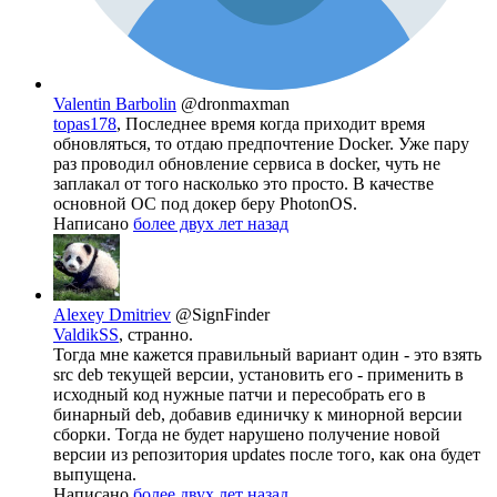
Valentin Barbolin
@dronmaxman
topas178
, Последнее время когда приходит время
обновляться, то отдаю предпочтение Docker. Уже пару
раз проводил обновление сервиса в docker, чуть не
заплакал от того насколько это просто. В качестве
основной ОС под докер беру PhotonOS.
Написано
более двух лет назад
Alexey Dmitriev
@SignFinder
ValdikSS
, странно.
Тогда мне кажется правильный вариант один - это взять
src deb текущей версии, установить его - применить в
исходный код нужные патчи и пересобрать его в
бинарный deb, добавив единичку к минорной версии
сборки. Тогда не будет нарушено получение новой
версии из репозитория updates после того, как она будет
выпущена.
Написано
более двух лет назад