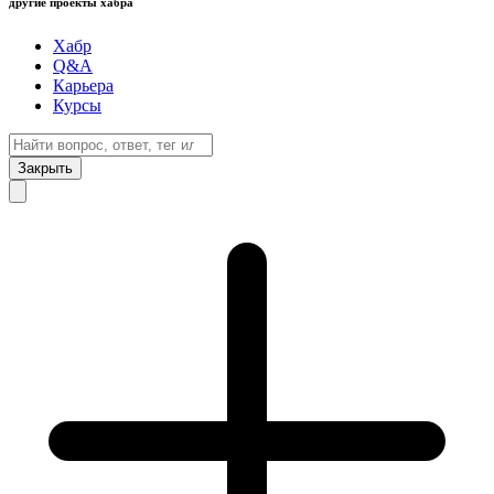
другие проекты хабра
Хабр
Q&A
Карьера
Курсы
Закрыть