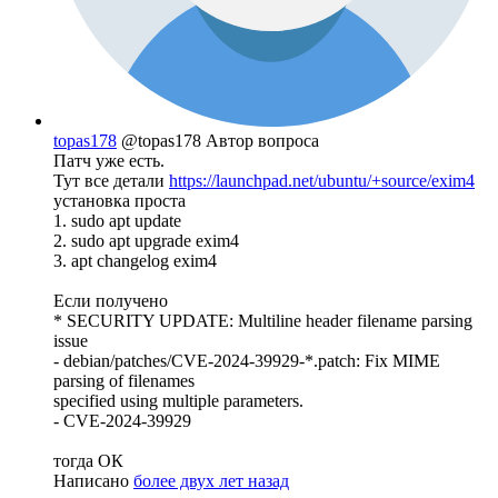
topas178
@topas178
Автор вопроса
Патч уже есть.
Тут все детали
https://launchpad.net/ubuntu/+source/exim4
установка проста
1. sudo apt update
2. sudo apt upgrade exim4
3. apt changelog exim4
Если получено
* SECURITY UPDATE: Multiline header filename parsing
issue
- debian/patches/CVE-2024-39929-*.patch: Fix MIME
parsing of filenames
specified using multiple parameters.
- CVE-2024-39929
тогда ОК
Написано
более двух лет назад