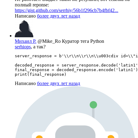
полный reponse:
https://gist.github.com/serrhiy/56b1f296cb7b4fbf42...
Написано
более двух лет назад
Михаил Р.
@Mike_Ro
Куратор тега Python
serhiops
, а так?
server_response = b'\\r\\n\\r\\n\\u003cdiv id=\\"i
decoded_response = server_response.decode('latin1'
final_response = decoded_response.encode('latin1')
print(final_response)
Написано
более двух лет назад