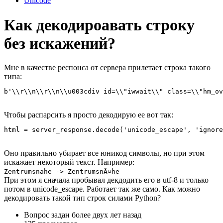
Unicode
Как декодироавать строку
без искажений?
Мне в качестве респонса от сервера прилетает строка такого
типа:
b'\\r\\n\\r\\n\\u003cdiv id=\\"iwwait\\" class=\\"hm_ov
Чтобы распарсить я просто декодирую ее вот так:
html = server_response.decode('unicode_escape', 'ignore
Оно правильно убирает все юникод символы, но при этом
искажает некоторый текст. Например:
Zentrumsnähe -> ZentrumsnÃ¤he
При этом я сначала пробывал декдодить его в utf-8 и только
потом в unicode_escape. Работает так же само. Как можно
декодировать такой тип строк силами Python?
Вопрос задан
более двух лет назад