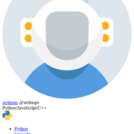
serhiops
@serhiops
Python/JavaScript/C++
Python