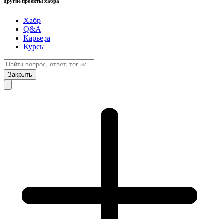
другие проекты хабра
Хабр
Q&A
Карьера
Курсы
Закрыть