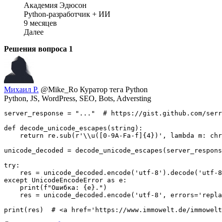
Академия Эдюсон
Python-разработчик + ИИ
9 месяцев
Далее
Решения вопроса
1
Михаил Р.
@Mike_Ro
Куратор тега Python
Python, JS, WordPress, SEO, Bots, Adversting
server_response = "..."  # https://gist.github.com/serr
def decode_unicode_escapes(string):

    return re.sub(r'\\u([0-9A-Fa-f]{4})', lambda m: chr
unicode_decoded = decode_unicode_escapes(server_respons
try:

    res = unicode_decoded.encode('utf-8').decode('utf-8
except UnicodeEncodeError as e:

    print(f"Ошибка: {e}.")

    res = unicode_decoded.encode('utf-8', errors='repla
print(res)  # <a href='https://www.immowelt.de/immowelt