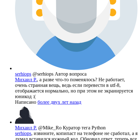
serhiops
@serhiops
Автор вопроса
Михаил Р.
, а разве что-то поменялось? Не работает,
очень странная вещь, ведь если перевести в utf-8,
отображается нормально, но при этом не экранируется
юникод :(
Написано
более двух лет назад
Михаил Р.
@Mike_Ro
Куратор тега Python
serhiops
, извините, копипаст на телефоне не сработал, а я
думал вставился нужный код. Обновил ответ, теперь все