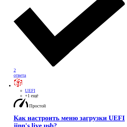
2
ответа
UEFI
+1 ещё
Простой
Как настроить меню загрузки UEFI
jinn's live usb?