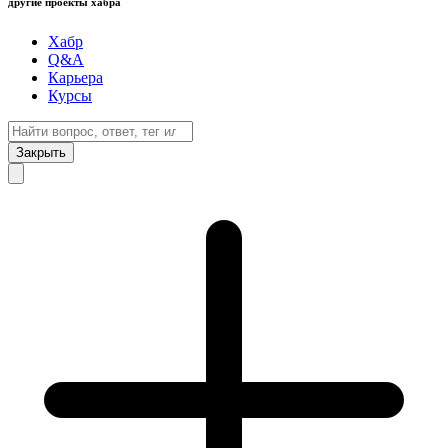
другие проекты хабра
Хабр
Q&A
Карьера
Курсы
Закрыть