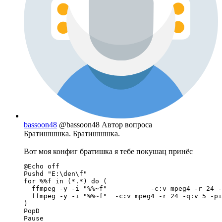
bassoon48
@bassoon48
Автор вопроса
Братишшшка. Братишшшка.
Вот моя конфиг братишка я тебе покушац принёс
@Echo off

Pushd "E:\den\f"

for %%f in (*.*) do (

  ffmpeg -y -i "%%~f"		-c:v mpeg4 -r 24 -q:v 5 -pix_fmt yuv420p -b:v 1000K -vf scale=640x480 -pass 1 -f mp4 NULL 

  ffmpeg -y -i "%%~f"  -c:v mpeg4 -r 24 -q:v 5 -pi
)

PopD

Pause