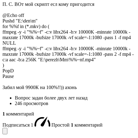
П. С. ВОт мой скрипт есл кому пригодится
@Echo off
Pushd "E:\den\m"
for %%f in (*.mkv) do (
ffmpeg -y -i "%%~f" -c:v libx264 -b:v 10000K -minrate 10000k -
maxrate 17000k -bufsize 17000k -vf scale=-1:1080 -pass 1 -f mp4
NULL
ffmpeg -y -i "%%~f" -c:v libx264 -b:v 10000K -minrate 10000k -
maxrate 17000k -bufsize 17000k -vf scale=-1:1080 -pass 2 -f mp4 -
c:a aac -b:a 256K "E:\perezh\Mm\%%~nf.mp4"
)
PopD
Pause
Забил мой 9900К на 100%!!)) ахонь
Вопрос задан
более двух лет назад
246 просмотров
1
комментарий
Подписаться
1
Простой
1
комментарий