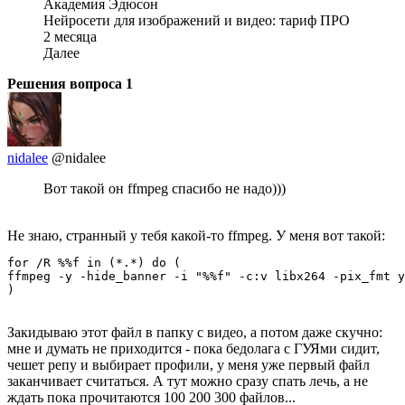
Академия Эдюсон
Нейросети для изображений и видео: тариф ПРО
2 месяца
Далее
Решения вопроса
1
nidalee
@nidalee
Вот такой он ffmpeg спасибо не надо)))
Не знаю, странный у тебя какой-то ffmpeg. У меня вот такой:
for /R %%f in (*.*) do (

ffmpeg -y -hide_banner -i "%%f" -c:v libx264 -pix_fmt y
)
Закидываю этот файл в папку с видео, а потом даже скучно:
мне и думать не приходится - пока бедолага с ГУЯми сидит,
чешет репу и выбирает профили, у меня уже первый файл
заканчивает считаться. А тут можно сразу спать лечь, а не
ждать пока прочитаются 100 200 300 файлов...