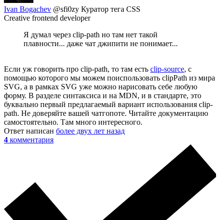
Ivan Bogachev
@sfi0zy
Куратор тега CSS
Creative frontend developer
Я думал через clip-path но там нет такой
плавности... даже чат джипити не понимает...
Если уж говорить про clip-path, то там есть
clip-source
, с
помощью которого мы можем поиспользовать clipPath из мира
SVG, а в рамках SVG уже можно нарисовать себе любую
форму. В разделе синтаксиса и на MDN, и в стандарте, это
буквально первый предлагаемый вариант использования clip-
path. Не доверяйте вашей чатгопоте. Читайте документацию
самостоятельно. Там много интересного.
Ответ написан
более двух лет назад
4
комментария