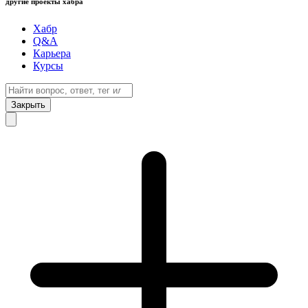
другие проекты хабра
Хабр
Q&A
Карьера
Курсы
Закрыть