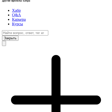
другие проекты хабра
Хабр
Q&A
Карьера
Курсы
Закрыть