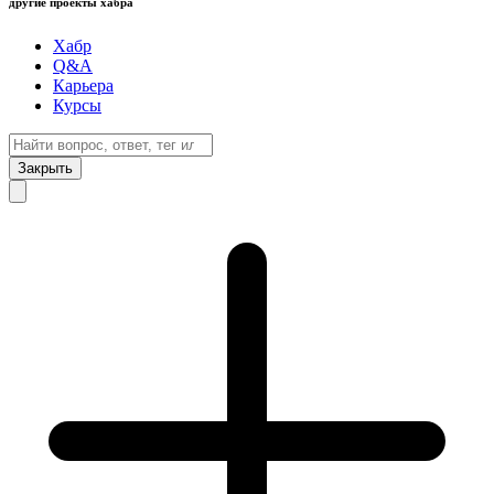
другие проекты хабра
Хабр
Q&A
Карьера
Курсы
Закрыть