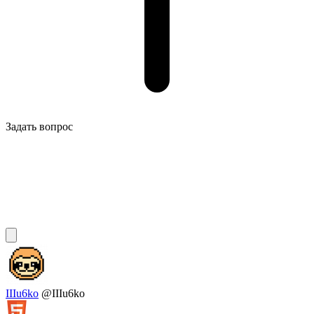
Задать вопрос
IIIu6ko
@IIIu6ko