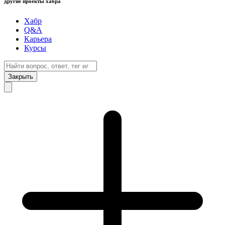
другие проекты хабра
Хабр
Q&A
Карьера
Курсы
Закрыть