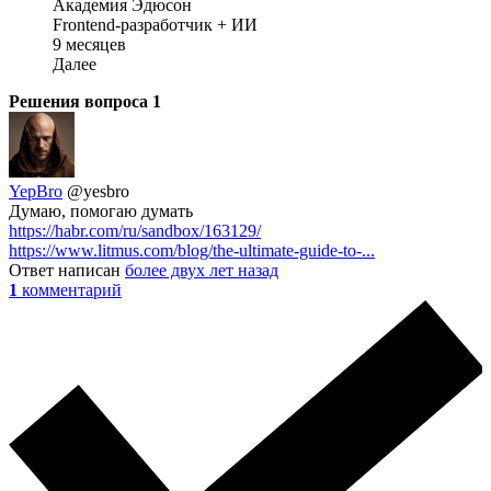
Академия Эдюсон
Frontend-разработчик + ИИ
9 месяцев
Далее
Решения вопроса
1
YepBro
@yesbro
Думаю, помогаю думать
https://habr.com/ru/sandbox/163129/
https://www.litmus.com/blog/the-ultimate-guide-to-...
Ответ написан
более двух лет назад
1
комментарий