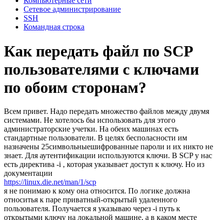
Компьютерные сети
Сетевое администрирование
SSH
Командная строка
Как передать файл по SCP
пользователями с ключами
по обоим сторонам?
Всем привет. Надо передать множество файлов между двумя
системами. Не хотелось бы использовать для этого
администраторские учетки. На обеих машинах есть
стандартные пользователи. В целях бесполасности им
назначены 25символьныешифрованные пароли и их никто не
знает. Для аутентификации используются ключи. В SCP у нас
есть директива -i , которая указывает доступ к ключу. Но из
документации
https://linux.die.net/man/1/scp
я не понимаю к кому она относится. По логике должна
относитья к паре приватный-открытый удаленного
пользователя. Получается я указываю через -i путь к
открытыми ключу на локальной машине, а в каком месте