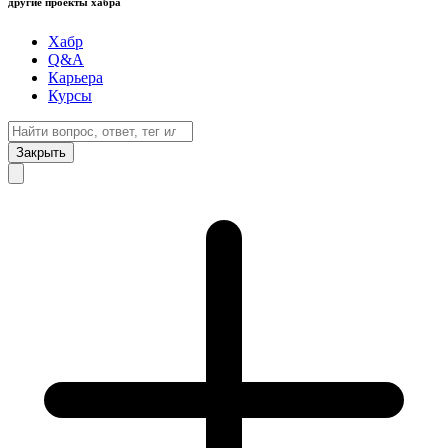
другие проекты хабра
Хабр
Q&A
Карьера
Курсы
Закрыть