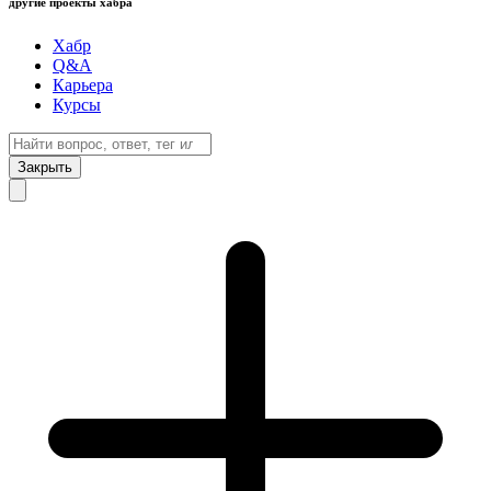
другие проекты хабра
Хабр
Q&A
Карьера
Курсы
Закрыть