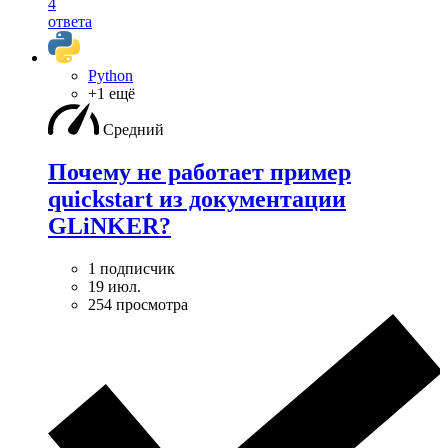
4
ответа
Python
+1 ещё
Средний
Почему не работает пример
quickstart из документации
GLiNKER?
1 подписчик
19 июл.
254 просмотра