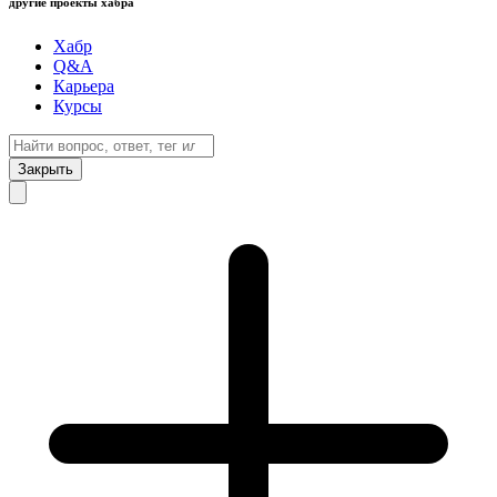
другие проекты хабра
Хабр
Q&A
Карьера
Курсы
Закрыть