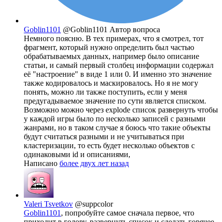
Goblin1101
@Goblin1101
Автор вопроса
Немного поясню. В тех примерах, что я смотрел, тот
фрагмент, который нужно определить был частью
обрабатываемых данных, например было описание
статьи, и самый первый столбец информации содержал
её "настроение" в виде 1 или 0. И именно это значение
также кодировалось и маскировалось. Но я не могу
понять, можно ли также поступить, если у меня
предугадываемое значение по сути является списком.
Возможно можно через explode список развернуть чтобы
у каждой игры было по несколько записей с разными
жанрами, но в таком случае я боюсь что такие объекты
будут считаться разными и не учитываться при
кластеризации, то есть будет несколько объектов с
одинаковыми id и описаниями,
Написано
более двух лет назад
Valeri Tsvetkov
@suppcolor
Goblin1101
, попробуйте самое сначала первое, что
приходит в голову, развернуть список и сделать горячее