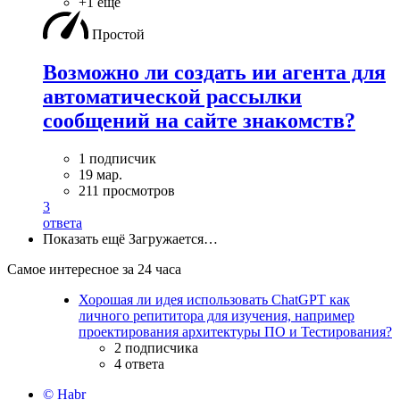
+1 ещё
Простой
Возможно ли создать ии агента для
автоматической рассылки
сообщений на сайте знакомств?
1 подписчик
19 мар.
211 просмотров
3
ответа
Показать ещё
Загружается…
Самое интересное за 24 часа
Хорошая ли идея использовать ChatGPT как
личного репититора для изучения, например
проектирования архитектуры ПО и Тестирования?
2 подписчика
4 ответа
© Habr