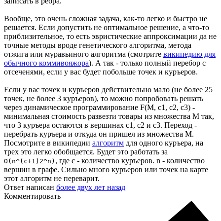
записать в ребра.
Вообще, это очень сложная задача, как-то легко и быстро не
решается. Если допустить не оптимальное решение, а что-то
приблизительное, то есть эвристические аппроксимации да не
точные методы вроде генетического алгоритма, метода
отжига или муравьиного алгоритма (смотрите
википедию для
обычного коммивояжора
). А так - только полный перебор с
отсеченями, если у вас будет побольше точек и куръеров.
Если у вас точек и куръеров действительно мало (не более 25
точек, не более 3 куръеров), то можно попробовать решать
через динамическое программирование F(M, c1, c2, c3) -
минимальная стоимость развезти товары из множества M так,
что 3 куръера остаются в вершинах c1, c2 и c3. Переход -
перебрать куръера и откуда он пришел из множества M.
Посмотрите в википедии
алгоритм
для одного куръера, на
трех это легко обобщается. Будет это работать за
, где c - количество куръеров. n - количество
O(n^(c+1)2^n)
вершин в графе. Сильно много куръеров или точек на карте
этот алгоритм не переварит.
Ответ написан
более двух лет назад
Комментировать