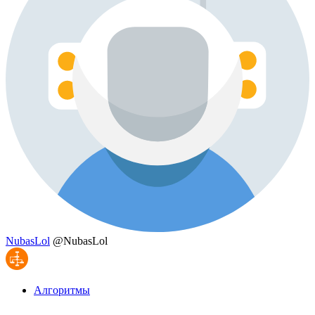
NubasLol
@NubasLol
Алгоритмы