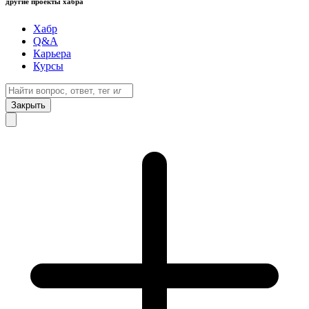
другие проекты хабра
Хабр
Q&A
Карьера
Курсы
Закрыть