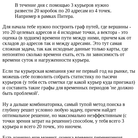
В течение дня с помощью 3 курьеров нужно
развести 20 коробок по 20 адресам из 4 точек.
Например в рамках Питера.
Для начала тебе нужно построить граф путей, где вершины -
это 20 целевых адресов и 4 исходные точки, а вектора - это
оценка (в худшем) времени пути между ними, причем как от
складов до адресов так и между адресами. Это тут самая
сложная задача, так как исходные данные только карты, где
непонятно сколько времени ехать, есть ли зависимость от
времени суток и нагруженности курьера.
Если ты курьерская компания уже не первый год на рынке, ты
можешь себе позволить собрать статистику по тысячи
курьеров (у тебя есть отметки где какой курьер куда приезжал)
и составить такие графы для временных периодов 'не должно
быть проблемой'.
Ну а дальше комбинаторика, самый тупой метод поиска в
глубину решит условно любую задачу, причем найдет
оптимальное решение, но максимально неэффективным (с
точки зрения затрат на решение) способом, у тебя всего 3
курьера и всего 20 точек, это ниочем.
Есть конечно еще момент, оценка времени перемещения