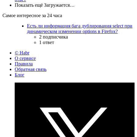
Показать ещё
Загружается…
Самое интересное за 24 часа
Есть ли информация бага дублирования select при
динамическом изменении options в Firefox?
2 подписчика
1 ответ
© Habr
О сервисе
Правила
Обратная связь
Блог