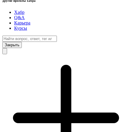
другие проекты хабра
Хабр
Q&A
Карьера
Курсы
Закрыть