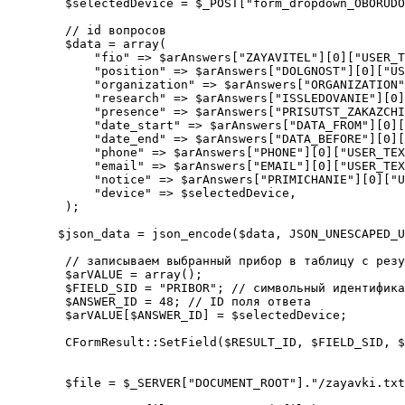
        $selectedDevice = $_POST["form_dropdown_OBORUDO
        // id вопросов

        $data = array(

            "fio" => $arAnswers["ZAYAVITEL"][0]["USER_T
            "position" => $arAnswers["DOLGNOST"][0]["US
            "organization" => $arAnswers["ORGANIZATION"
            "research" => $arAnswers["ISSLEDOVANIE"][0]
            "presence" => $arAnswers["PRISUTST_ZAKAZCHI
            "date_start" => $arAnswers["DATA_FROM"][0][
            "date_end" => $arAnswers["DATA_BEFORE"][0][
            "phone" => $arAnswers["PHONE"][0]["USER_TEX
            "email" => $arAnswers["EMAIL"][0]["USER_TEX
            "notice" => $arAnswers["PRIMICHANIE"][0]["U
            "device" => $selectedDevice,

        );

       $json_data = json_encode($data, JSON_UNESCAPED_U
        // записываем выбранный прибор в таблицу с резу
        $arVALUE = array();

        $FIELD_SID = "PRIBOR"; // символьный идентифика
        $ANSWER_ID = 48; // ID поля ответа

        $arVALUE[$ANSWER_ID] = $selectedDevice;

        CFormResult::SetField($RESULT_ID, $FIELD_SID, $
        $file = $_SERVER["DOCUMENT_ROOT"]."/zayavki.txt