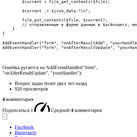
        $current = file_get_contents($file);

        $current .= $json_data."\n";

        file_put_contents($file, $current);

        // отправленные в форме данные в $arAnswers, мо
    }

}

AddEventHandler("form", "onAfterResultAdd", "yourHandle
AddEventHandler("form", "onAfterResultUpdate", "yourHan
Ошибка ругается на AddEventHandler("form",
"onAfterResultUpdate", "yourHandler");​
Вопрос задан
более двух лет назад
920 просмотров
4
комментария
Подписаться
1
Средний
4
комментария
Facebook
Вконтакте