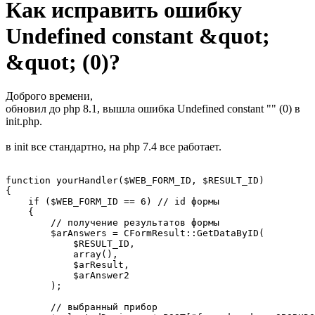
Как исправить ошибку
Undefined constant &quot;​
&quot; (0)?
Доброго времени,
обновил до php 8.1, вышла ошибка Undefined constant "​" (0) в
init.php.
в init все стандартно, на php 7.4 все работает.
function yourHandler($WEB_FORM_ID, $RESULT_ID)

{

    if ($WEB_FORM_ID == 6) // id формы

    {

        // получение результатов формы

        $arAnswers = CFormResult::GetDataByID(

            $RESULT_ID,

            array(),

            $arResult,

            $arAnswer2

        );

        // выбранный прибор
