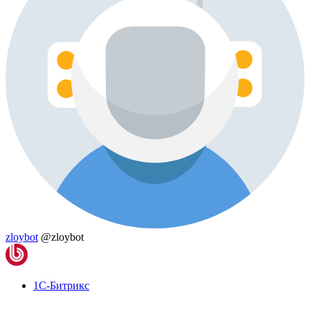
zloybot
@zloybot
1С-Битрикс