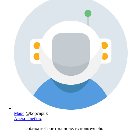
Макс
@kopcapuk
Алекс Глебов
,
собирать фронт на ноде, используя php