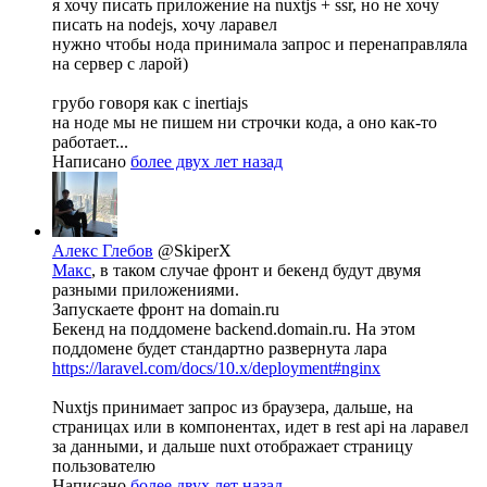
я хочу писать приложение на nuxtjs + ssr, но не хочу
писать на nodejs, хочу ларавел
нужно чтобы нода принимала запрос и перенаправляла
на сервер с ларой)
грубо говоря как с inertiajs
на ноде мы не пишем ни строчки кода, а оно как-то
работает...
Написано
более двух лет назад
Алекс Глебов
@SkiperX
Макс
, в таком случае фронт и бекенд будут двумя
разными приложениями.
Запускаете фронт на domain.ru
Бекенд на поддомене backend.domain.ru. На этом
поддомене будет стандартно развернута лара
https://laravel.com/docs/10.x/deployment#nginx
Nuxtjs принимает запрос из браузера, дальше, на
страницах или в компонентах, идет в rest api на ларавел
за данными, и дальше nuxt отображает страницу
пользователю
Написано
более двух лет назад