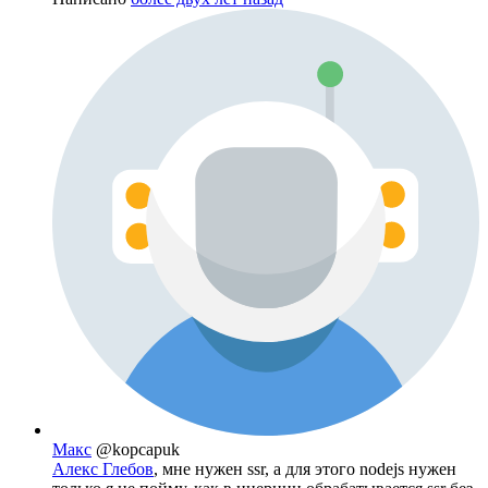
Макс
@kopcapuk
Алекс Глебов
, мне нужен ssr, а для этого nodejs нужен