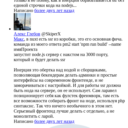
только я не пойму, как в инерции обрабатывается ssr без
единой строчки кода на nodejs...
Написано
более двух лет назад
Алекс Глебов
@SkiperX
Макс
, в nuxt есть ssr из коробки, это его основная фича.
команда из моего ответа pm2 start 'npm run build' --name
имяПроекта
запустит node.js сервер с накстом на 3000 порту,
который и будет делать ssr
Инерция это обертка над нодой и сборщиками,
позволяющая бекендерам делать админки и простые
интерфейсы на современном фронтенде, и не
заморачиваться с настройкой. И для работы ssr должна
быть нода на сервере, он ее использует. Сам ларавел
позиционирует себя как фулстек фреимворк, там есть
все возможности собирать фронт на ноде, используя php
синтаксис. Так что ничего необычного в этом нет.
Серьезный фронтенд лучше делать с отдельно, а не
монолитить с ларой.
Написано
более двух лет назад