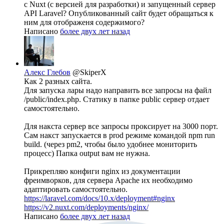
с Nuxt (с версией для разработки) и запущенный сервер
API Laravel? Опубликованный сайт будет обращаться к
ним для отображеня содержимого?
Написано
более двух лет назад
Алекс Глебов
@SkiperX
Как 2 разных сайта.
Для запуска лары надо направить все запросы на файл
/public/index.php. Статику в папке public сервер отдает
самостоятельно.
Для накста сервер все запросы проксирует на 3000 порт.
Сам накст запускается в prod режиме командой npm run
build. (через pm2, чтобы было удобнее мониторить
процесс) Папка output вам не нужна.
Прикрепляю конфиги nginx из документации
фреимворков, для сервера Apache их необходимо
адаптировать самостоятельно.
https://laravel.com/docs/10.x/deployment#nginx
https://v2.nuxt.com/deployments/nginx/
Написано
более двух лет назад