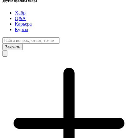
другие проекты хабра
Хабр
Q&A
Карьера
Курсы
Закрыть