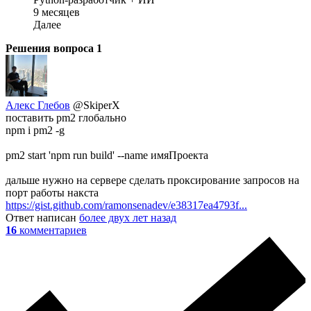
9 месяцев
Далее
Решения вопроса
1
Алекс Глебов
@SkiperX
поставить pm2 глобально
npm i pm2 -g
pm2 start 'npm run build' --name имяПроекта
дальше нужно на сервере сделать проксирование запросов на
порт работы накста
https://gist.github.com/ramonsenadev/e38317ea4793f...
Ответ написан
более двух лет назад
16
комментариев