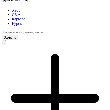
другие проекты хабра
Хабр
Q&A
Карьера
Курсы
Закрыть