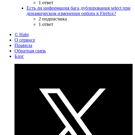
1 ответ
Есть ли информация бага дублирования select при
динамическом изменении options в Firefox?
2 подписчика
1 ответ
© Habr
О сервисе
Правила
Обратная связь
Блог