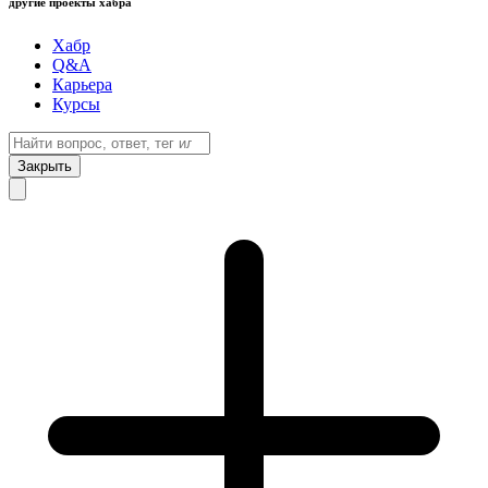
другие проекты хабра
Хабр
Q&A
Карьера
Курсы
Закрыть