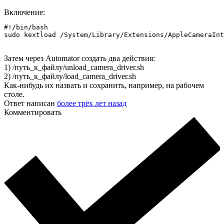
Включение:
#!/bin/bash

sudo kextload /System/Library/Extensions/AppleCameraInt
Затем через Automator создать два действия:
1) /путь_к_файлу/unload_camera_driver.sh
2) /путь_к_файлу/load_camera_driver.sh
Как-нибудь их назвать и сохранить, например, на рабочем
столе.
Ответ написан
более трёх лет назад
Комментировать