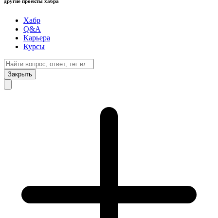
другие проекты хабра
Хабр
Q&A
Карьера
Курсы
Закрыть