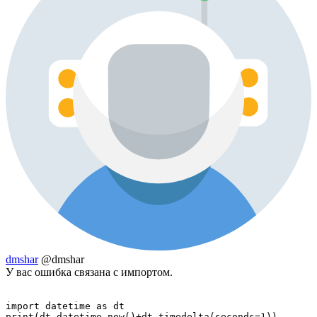
dmshar
@dmshar
У вас ошибка связана с импортом.
import datetime as dt

print(dt.datetime.now()+dt.timedelta(seconds=1))