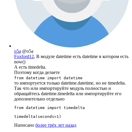
o5a
@o5a
Foxford12
, В модуле datetime есть datetime в котором есть
now()
А есть timedelta.
Поэтому когда делаете
from datetime import datetime
то импортуется только datetime.datetime, но не timedelta.
Так что или импортируйте модуль полностью и
обращайтесь datetime.timedelta или импортируйте его
дополнительно отдельно
from datetime import timedelta

timedelta(seconds=1)
Написано
более трёх лет назад