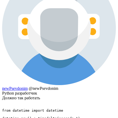
newPsevdonim
@newPsevdonim
Python разработчик
Должно так работать
from datetime import datetime 
