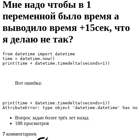
Мне надо чтобы в 1
переменной было время а
выводило время +15сек, что
я делаю не так?
from datetime import datetime 

time = datetime.now() 

print(time + datetime.timedelta(seconds=1))
Вот ошибка:
print(time + datetime.timedelta(seconds=1))

AttributeError: type object 'datetime.datetime' has no 
Вопрос задан
более трёх лет назад
188 просмотров
7
комментариев