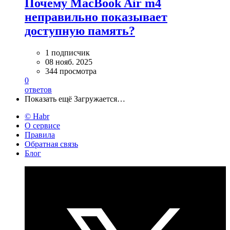
Почему MacBook Air m4
неправильно показывает
доступную память?
1 подписчик
08 нояб. 2025
344 просмотра
0
ответов
Показать ещё
Загружается…
© Habr
О сервисе
Правила
Обратная связь
Блог