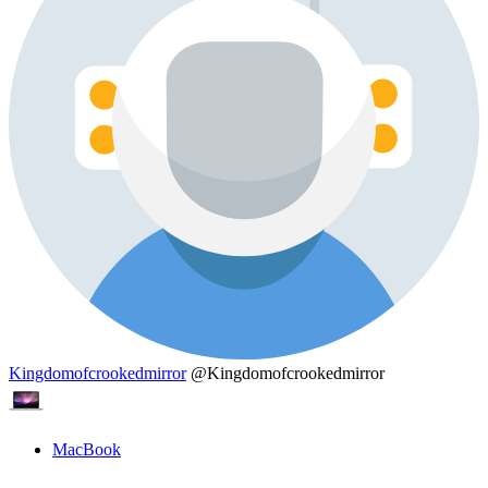
Kingdomofcrookedmirror
@Kingdomofcrookedmirror
MacBook