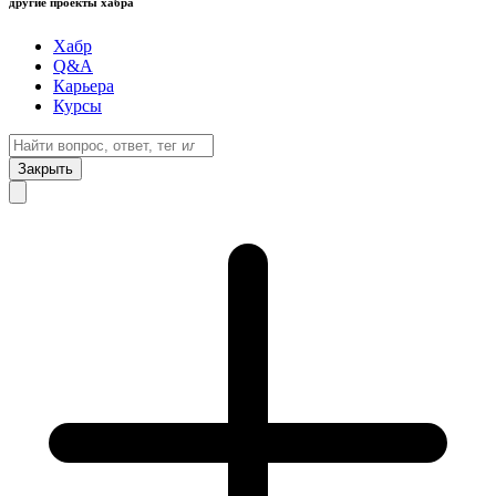
другие проекты хабра
Хабр
Q&A
Карьера
Курсы
Закрыть