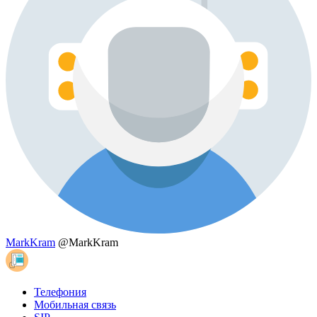
MarkKram
@MarkKram
Телефония
Мобильная связь