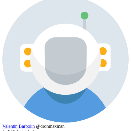
Valentin Barbolin
@dronmaxman