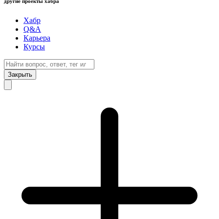
другие проекты хабра
Хабр
Q&A
Карьера
Курсы
Закрыть