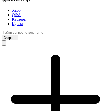
другие проекты хабра
Хабр
Q&A
Карьера
Курсы
Закрыть