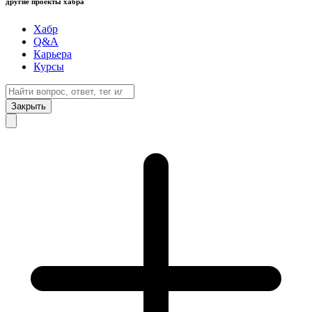
другие проекты хабра
Хабр
Q&A
Карьера
Курсы
Закрыть