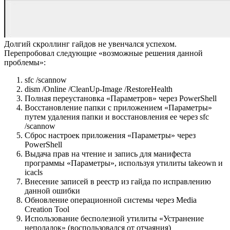
Долгий скроллинг гайдов не увенчался успехом.
Перепробовал следующие «возможные решения данной
проблемы»:
sfc /scannow
dism /Online /CleanUp-Image /RestoreHealth
Полная переустановка «Параметров» через PowerShell
Восстановление папки с приложением «Параметры»
путем удаления папки и восстановления ее через sfc
/scannow
Сброс настроек приложения «Параметры» через
PowerShell
Выдача прав на чтение и запись для манифеста
программы «Параметры», используя утилиты takeown и
icacls
Внесение записей в реестр из гайда по исправлению
данной ошибки
Обновление операционной системы через Media
Creation Tool
Использование бесполезной утилиты «Устранение
неполадок» (воспользовался от отчаяния)