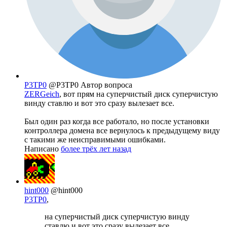
P3TP0
@P3TP0
Автор вопроса
ZERGeich
, вот прям на суперчистый диск суперчистую
винду ставлю и вот это сразу вылезает все.
Был один раз когда все работало, но после установки
контроллера домена все вернулось к предыдущему виду
с такими же неисправимыми ошибками.
Написано
более трёх лет назад
hint000
@hint000
P3TP0
,
на суперчистый диск суперчистую винду
ставлю и вот это сразу вылезает все