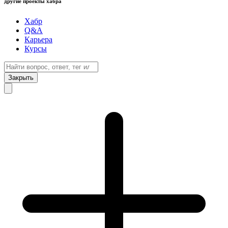
другие проекты хабра
Хабр
Q&A
Карьера
Курсы
Закрыть