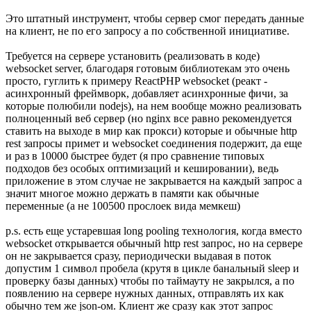
Это штатный инструмент, чтобы сервер смог передать данные
на клиент, не по его запросу а по собственной инициативе.
Требуется на сервере установить (реализовать в коде)
websocket server, благодаря готовым библиотекам это очень
просто, гуглить к примеру ReactPHP websocket (реакт -
асинхронный фреймворк, добавляет асинхронные фичи, за
которые полюбили nodejs), на нем вообще можно реализовать
полноценный веб сервер (но nginx все равно рекомендуется
ставить на выходе в мир как прокси) которые и обычные http
rest запросы примет и websocket соединения подержит, да еще
и раз в 10000 быстрее будет (я про сравнение типовых
подходов без особых оптимизаций и кешировании), ведь
приложение в этом случае не закрывается на каждый запрос а
значит многое можно держать в памяти как обычные
переменные (а не 100500 прослоек вида мемкеш)
p.s. есть еще устаревшая long pooling технология, когда вместо
websocket открывается обычный http rest запрос, но на сервере
он не закрывается сразу, периодически выдавая в поток
допустим 1 символ пробела (крутя в цикле банальный sleep и
проверку базы данных) чтобы по таймауту не закрылся, а по
появлению на сервере нужных данных, отправлять их как
обычно тем же json-ом. Клиент же сразу как этот запрос