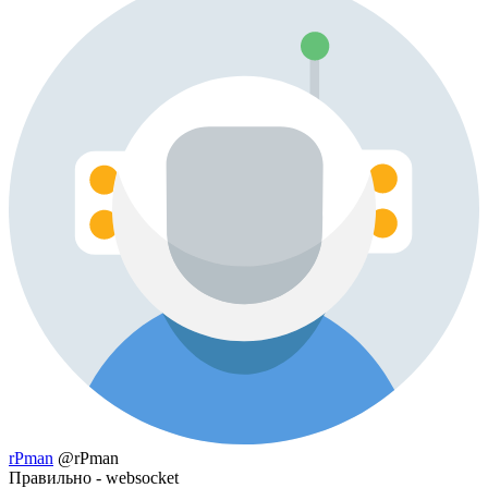
rPman
@rPman
Правильно - websocket