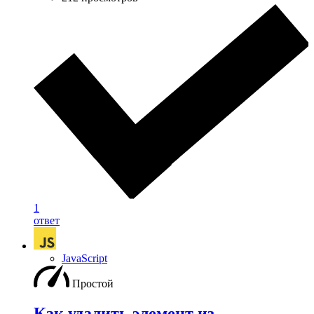
1
ответ
JavaScript
Простой
Как удалить элемент из