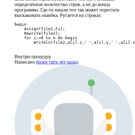
определённое количество строк, а не до конца
программы. Где-то нашли что так может перестать
выскакивать ошибка. Ругается на строках
begin

    Assign(file2,Fi);

    Rewrite(file2);

    for i:=0 to n do begin

        Writeln(file2,a[i].z,' ',a[i].y,' ',a[i].x
Внутри процедур
Написано
более трёх лет назад