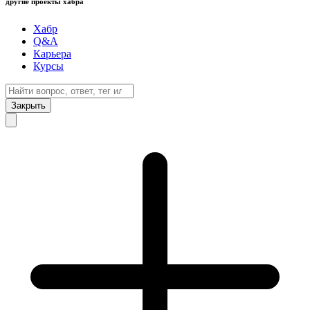
другие проекты хабра
Хабр
Q&A
Карьера
Курсы
Закрыть