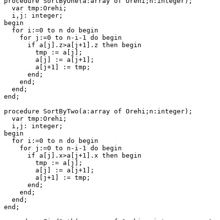
procedure SortByOne(a:array of Orehi;n:integer);

  var tmp:Orehi;

  i,j: integer;

begin

  for i:=0 to n do begin

    for j:=0 to n-i-1 do begin

      if a[j].z>a[j+1].z then begin

        tmp := a[j];

        a[j] := a[j+1];

        a[j+1] := tmp;

      end;

    end;

  end;

end;

procedure SortByTwo(a:array of Orehi;n:integer);

  var tmp:Orehi;

  i,j: integer;

begin

  for i:=0 to n do begin

    for j:=0 to n-i-1 do begin

      if a[j].x>a[j+1].x then begin

        tmp := a[j];

        a[j] := a[j+1];

        a[j+1] := tmp;

      end;

    end;

  end;

end;
