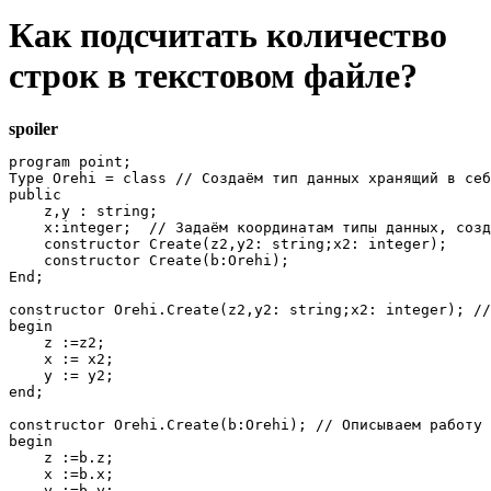
Как подсчитать количество
строк в текстовом файле?
spoiler
program point;

Type Orehi = class // Создаём тип данных хранящий в себ
public

    z,y : string;

    x:integer;  // Задаём координатам типы данных, созд
    constructor Create(z2,y2: string;x2: integer);

    constructor Create(b:Orehi);

End;

constructor Orehi.Create(z2,y2: string;x2: integer); //
begin

    z :=z2;

    x := x2;

    y := y2;

end;

constructor Orehi.Create(b:Orehi); // Описываем работу 
begin

    z :=b.z;

    x :=b.x;

    y :=b.y;
