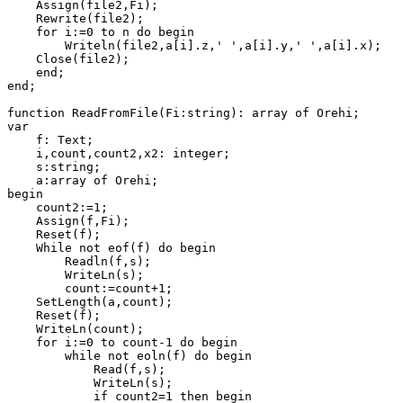
    Assign(file2,Fi);

    Rewrite(file2);

    for i:=0 to n do begin

        Writeln(file2,a[i].z,' ',a[i].y,' ',a[i].x);

    Close(file2);

    end;

end;

function ReadFromFile(Fi:string): array of Orehi;

var

    f: Text;

    i,count,count2,x2: integer;

    s:string;

    a:array of Orehi;

begin

    count2:=1;

    Assign(f,Fi);

    Reset(f);

    While not eof(f) do begin

        Readln(f,s);

        WriteLn(s);

        count:=count+1;

    SetLength(a,count);

    Reset(f);

    WriteLn(count);

    for i:=0 to count-1 do begin

        while not eoln(f) do begin

            Read(f,s);

            WriteLn(s);

            if count2=1 then begin
