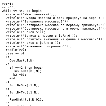
vv:=1;

ss:='';

while vv <>0 do begin

  writeln(('Меню значений'));

  writeln(('Вывода массива и всех процедур на экран: 1'
  writeln(('Заполнение массива:2'));

  writeln(('Сортировка массива по первому признаку:3'))
  writeln(('Сортировка массива по второму признаку:4'))
  writeln(('Поиск:5'));

  writeln(('Записать массив в файл:6'));

  writeln(('Прочитать значения из файла в массив:7'));

  writeln(('Поиск в файле:8'));

  writeln(('Окончание программы:0'));

  readln(vv);

  case vv of

  1:

    CoutMas(b1,N);

  2:

    if vv=2 then begin

      InsInMas(b1,N);

      b2:=b1;

    end;

  3:

    SortByOne(b1,N);

  4:

    SortByTwo(b1,N);

  5:

    FindSmth(b1,N,b2);

  6:
