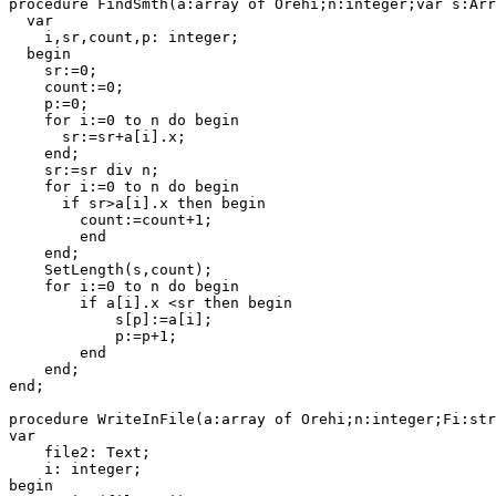
procedure FindSmth(a:array of Orehi;n:integer;var s:Arr
  var

    i,sr,count,p: integer;

  begin

    sr:=0;

    count:=0;

    p:=0;

    for i:=0 to n do begin

      sr:=sr+a[i].x;  

    end;

    sr:=sr div n;

    for i:=0 to n do begin

      if sr>a[i].x then begin

        count:=count+1;

        end

    end;

    SetLength(s,count);

    for i:=0 to n do begin

        if a[i].x <sr then begin

            s[p]:=a[i];

            p:=p+1;

        end

    end;

end;

procedure WriteInFile(a:array of Orehi;n:integer;Fi:str
var

    file2: Text;

    i: integer;

begin
