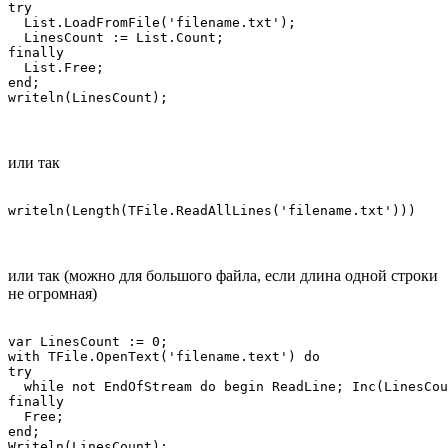
try

  List.LoadFromFile('filename.txt');

  LinesCount := List.Count;

finally

  List.Free;

end;

writeln(LinesCount);
или так
writeln(Length(TFile.ReadAllLines('filename.txt')))
или так (можно для большого файла, если длина одной строки
не огромная)
var LinesCount := 0;

with TFile.OpenText('filename.text') do

try

  while not EndOfStream do begin ReadLine; Inc(LinesCou
finally

  Free;

end;

Writeln(LinesCount);