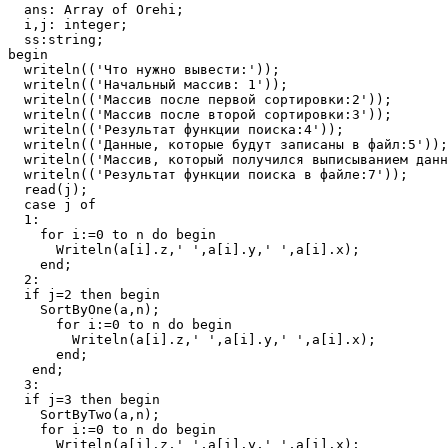
  ans: Array of Orehi;

  i,j: integer;

  ss:string;

begin

  writeln(('Что нужно вывести:'));

  writeln(('Начальный массив: 1'));

  writeln(('Массив после первой сортировки:2'));

  writeln(('Массив после второй сортировки:3'));

  writeln(('Результат функции поиска:4'));

  writeln(('Данные, которые будут записаны в файл:5'));

  writeln(('Массив, который получился выписыванием данн
  writeln(('Результат функции поиска в файле:7'));

  read(j);

  case j of

  1:

    for i:=0 to n do begin

      Writeln(a[i].z,' ',a[i].y,' ',a[i].x);

    end;

  2:

  if j=2 then begin

    SortByOne(a,n);

      for i:=0 to n do begin

        Writeln(a[i].z,' ',a[i].y,' ',a[i].x);

      end;

   end;

  3:

  if j=3 then begin

    SortByTwo(a,n);

    for i:=0 to n do begin

      Writeln(a[i].z,' ',a[i].y,' ',a[i].x);
