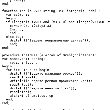
end;

function Ins (z3,y3: string; x3: integer): Orehi ;

  var c:Orehi;

  begin

  if (length(z3)<>0) and (x3 > 0) and (length(y3)<>0) t
    c:=new Orehi(z3,y3,x3);

    Ins:=c;

    end

  else begin

    Writeln(('Введены неправильные данные'));

    end;

end;

procedure InsInMas (a:array of Orehi;n:integer);

var name1,cst: string;

    cp,i: integer;

begin

  for i:=0 to n do begin

    Writeln(('Введите название орехов'));

    readln(name1);

    Writeln(('Введите регион происхождения'));

    readln(cst);

    Writeln(('Введите цену за 1 кг'));

    readln(cp);

    a[i]:=Ins(name1,cst,cp);

  end;

end;
