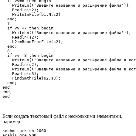
  if vv=6 then begin

    WriteLn(('Введите название и расширение файла'));

    Readln(s2);

    WriteInFile(b1,N,s2)

  end;

  7:

  if vv =7 then begin

    WriteLn(('Введите название и расширение файла'));

    Readln(s2);

    b2:=ReadFromFile(s2);

  end;

  8:

  if vv =8 then begin

    WriteLn(('Введите название и расширение файла в кот
    Readln(s2);

    WriteLn(('Введите название и расширение файла в кот
    Readln(s3);

    FindSmthFile(s2,s3);

  end;

end;

end;

end.
Если создать текстовый файл с несколькими элементами,
наример :
keshm turkish 2000

arahis gre 900
