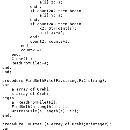
                a[i].z:=s;

            end ;

            if count2=2 then begin

                a[i].y:=s;

            end;

            if count2=3 then begin

                x2:=StrToInt(s);

                a[i].x:=x2;

            end;

            count2:=count2+1;

        end;

        count2:=1;

    end;

    Close(f);

    ReadFromFile:=a;

end;

end;

procedure FindSmthFile(Fi:string;Fi2:string);

var

    a:array of Orehi;

    s:array of Orehi;

begin

    a:=ReadFromFile(Fi);

    FindSmth(a,length(a),s);

    WriteInFile(s,length(s),Fi2);

end;

procedure CoutMas (a:array of Orehi;n:integer);

var
