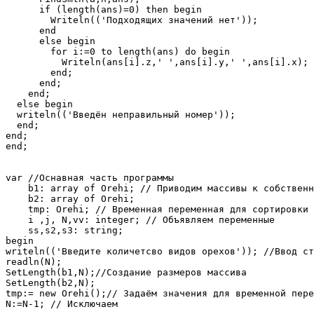
      if (length(ans)=0) then begin

        Writeln(('Подходящих значений нет'));

      end

      else begin

        for i:=0 to length(ans) do begin

          Writeln(ans[i].z,' ',ans[i].y,' ',ans[i].x);

        end;

      end;

    end;

  else begin

  writeln(('Введён неправильный номер'));  

  end;

end;

end;

var //Оснавная часть программы

    b1: array of Orehi; // Приводим массивы к собственн
    b2: array of Orehi;

    tmp: Orehi; // Временная переменная для сортировки

    i ,j, N,vv: integer; // Объявляем переменные

    ss,s2,s3: string;

begin

writeln(('Введите количетсво видов орехов')); //Ввод ст
readln(N);

SetLength(b1,N);//Создание размеров массива

SetLength(b2,N);

tmp:= new Orehi();// Задаём значения для временной пере
N:=N-1; // Исключаем
