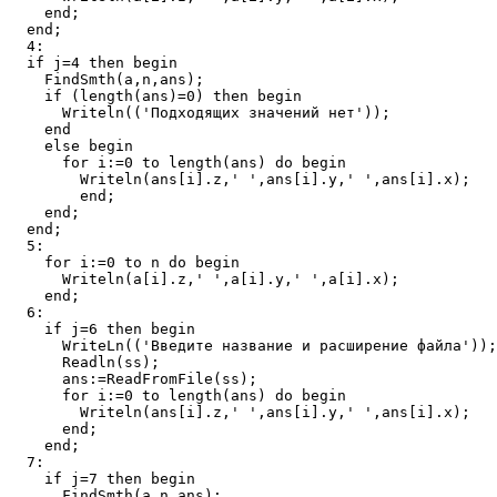
    end; 

  end;

  4:

  if j=4 then begin 

    FindSmth(a,n,ans);

    if (length(ans)=0) then begin

      Writeln(('Подходящих значений нет'));

    end

    else begin

      for i:=0 to length(ans) do begin

        Writeln(ans[i].z,' ',ans[i].y,' ',ans[i].x);

        end;

    end;

  end;

  5:

    for i:=0 to n do begin

      Writeln(a[i].z,' ',a[i].y,' ',a[i].x);

    end;

  6:

    if j=6 then begin

      WriteLn(('Введите название и расширение файла'));

      Readln(ss);

      ans:=ReadFromFile(ss);

      for i:=0 to length(ans) do begin

        Writeln(ans[i].z,' ',ans[i].y,' ',ans[i].x);

      end;

    end;

  7:

    if j=7 then begin 

      FindSmth(a,n,ans);
