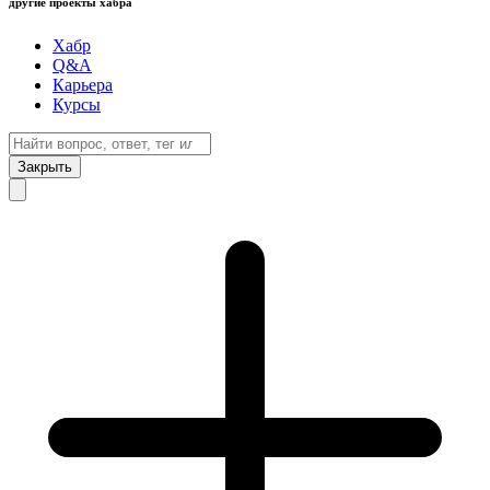
другие проекты хабра
Хабр
Q&A
Карьера
Курсы
Закрыть