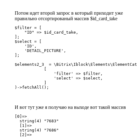
Потом идет второй запрос в который приходит уже
правильно отсортированый массив $id_card_take
$filter = [

    "ID" => $id_card_take,

];

$select = [

    'ID',

    'DETAIL_PICTURE',

];

$elements2_3  = \Bitrix\Iblock\Elements\ElementCat
            [

                'filter' => $filter,

                'select' => $select,

            ]

)->fetchAll();
И вот тут уже я получаю на выходе вот такой массив
[0]=>

  string(4) "7683"

  [1]=>

  string(4) "7686"

  [2]=>
