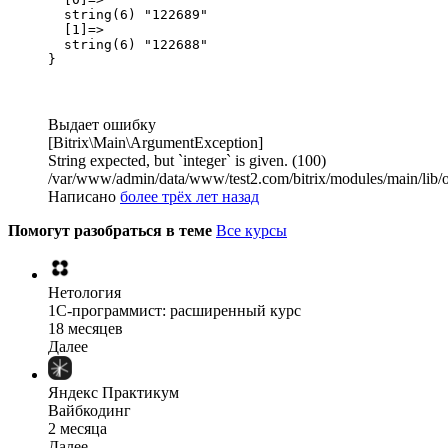
  string(6) "122689"

  [1]=>

  string(6) "122688"

}
Выдает ошибку
[Bitrix\Main\ArgumentException]
String expected, but `integer` is given. (100)
/var/www/admin/data/www/test2.com/bitrix/modules/main/lib/
Написано
более трёх лет назад
Помогут разобраться в теме
Все курсы
Нетология
1C-программист: расширенный курс
18 месяцев
Далее
Яндекс Практикум
Вайбкодинг
2 месяца
Далее