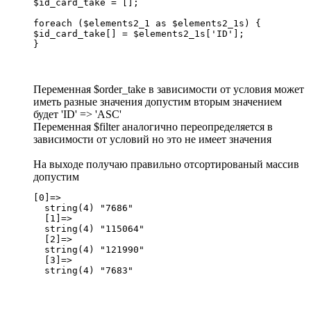
$id_card_take = [];

foreach ($elements2_1 as $elements2_1s) {

$id_card_take[] = $elements2_1s['ID'];

}
Переменная $order_take в зависимости от условия может
иметь разные значения допустим вторым значением
будет 'ID' => 'ASC'
Переменная $filter аналогично переопределяется в
зависимости от условий но это не имеет значения
На выходе получаю правильно отсортированый массив
допустим
[0]=>

  string(4) "7686"

  [1]=>

  string(4) "115064"

  [2]=>

  string(4) "121990"

  [3]=>

  string(4) "7683"