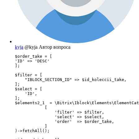
kyja
@kyja
Автор вопроса
$order_take = [

'ID' => 'DESC'

];

$filter = [

    "IBLOCK_SECTION_ID" => $id_koleccii_take,

];

$select = [

    'ID',

];

$elements2_1  = \Bitrix\Iblock\Elements\ElementCat
            [

                'filter' => $filter,

                'select' => $select,

                'order'  => $order_take,

            ]

)->fetchAll();
