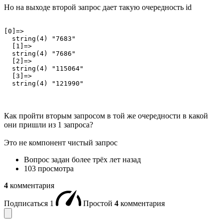
Но на выходе второй запрос дает такую очередность id
[0]=>

  string(4) "7683"

  [1]=>

  string(4) "7686"

  [2]=>

  string(4) "115064"

  [3]=>

  string(4) "121990"
Как пройти вторым запросом в той же очередности в какой
они пришли из 1 запроса?
Это не компонент чистый запрос
Вопрос задан
более трёх лет назад
103 просмотра
4
комментария
Подписаться
1
Простой
4
комментария