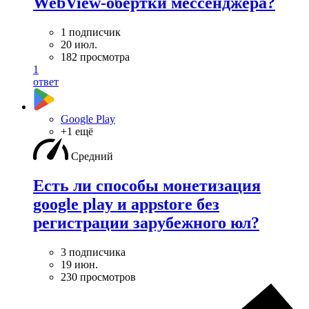
WebView-обертки мессенджера?
1 подписчик
20 июл.
182 просмотра
1
ответ
Google Play
+1 ещё
Средний
Есть ли способы монетизация
google play и appstore без
регистрации зарубежного юл?
3 подписчика
19 июн.
230 просмотров