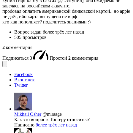
купил гифт карту в баксах (да..затупил), она ожидаемо не
завелась на российском аккаунте.
пробовал оплатить американской банковской картой.. но apple
не даёт, ибо карта выпущена не в рф
кто как пополняет? поделитесь знаниями :)
Вопрос задан
более трёх лет назад
505 просмотров
2
комментария
Подписаться
3
Простой
2
комментария
Facebook
Вконтакте
Twitter
Mikhail Osher
@miraage
Как это вопрос к Тостеру относится?
Написано
более трёх лет назад