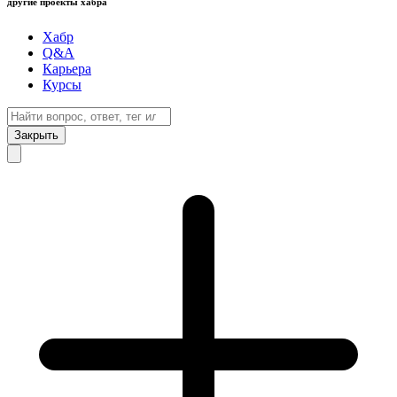
другие проекты хабра
Хабр
Q&A
Карьера
Курсы
Закрыть