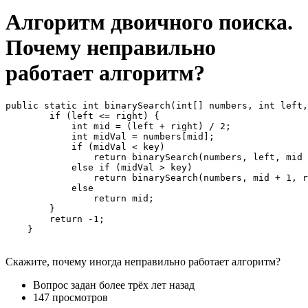
Алгоритм двоичного поиска.
Почему неправильно
работает алгоритм?
public static int binarySearch(int[] numbers, int left,
        if (left <= right) {

            int mid = (left + right) / 2;

            int midVal = numbers[mid];

            if (midVal < key)

                return binarySearch(numbers, left, mid 
            else if (midVal > key)

                return binarySearch(numbers, mid + 1, r
            else

                return mid;

        }

        return -1;

    }
Скажите, почему иногда неправильно работает алгоритм?
Вопрос задан
более трёх лет назад
147 просмотров