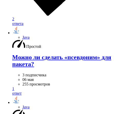
2
ответа
Java
Простой
Можно ли сделать «псевдоним» для
пакета?
3 подписчика
06 мая
255 просмотров
1
ответ
Java