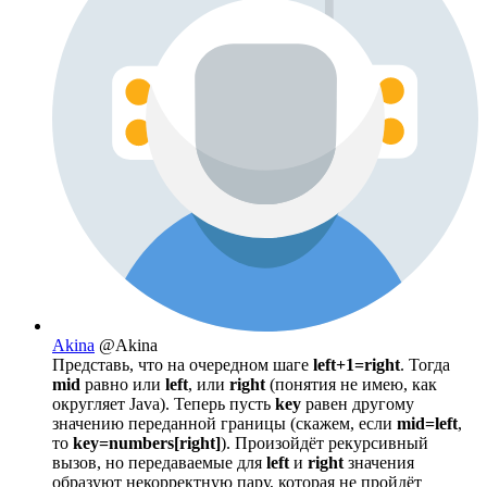
Akina
@Akina
Представь, что на очередном шаге
left+1=right
. Тогда
mid
равно или
left
, или
right
(понятия не имею, как
округляет Java). Теперь пусть
key
равен другому
значению переданной границы (скажем, если
mid=left
,
то
key=numbers[right]
). Произойдёт рекурсивный
вызов, но передаваемые для
left
и
right
значения
образуют некорректную пару, которая не пройдёт