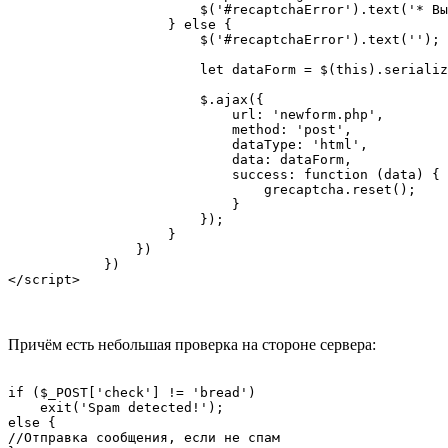
                        $('#recaptchaError').text('* Вы
                    } else {

                        $('#recaptchaError').text('');

                        let dataForm = $(this).serializ
                        $.ajax({

                            url: 'newform.php',

                            method: 'post',

                            dataType: 'html',

                            data: dataForm,

                            success: function (data) {

                                grecaptcha.reset();

                            }

                        });

                    }

                })

            })

</script>
Причём есть небольшая проверка на стороне сервера:
if ($_POST['check'] != 'bread')

    exit('Spam detected!');

else {

//Отправка сообщения, если не спам
