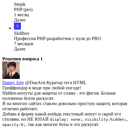
Stepik
PHP (pro)
1 месяц
Далее
Skillbox
Профессия PHP-разработчик с нуля до PRO
7 месяцев
Далее
Решения вопроса
1
Danny Arty
@DanArst
Куратор тега HTML
Гриффиндор в моде при любой погоде!
Hidden-инпуты для защиты от спама - это фигня. Больше
половины ботов раскусят.
Я на многих сайтах ставлю довольно простую защиту, которая
отлично работает.
Добавь в форму какой-нибудь текстовый инпут и скрой его
стилями, но НЕ ЮЗАЙ
,
,
display: none;
visibility:hidden;
, так как многие боты и это раскусят.
opacity:0;