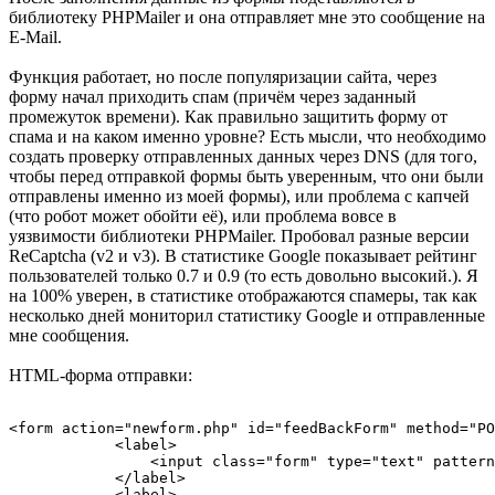
библиотеку PHPMailer и она отправляет мне это сообщение на
E-Mail.
Функция работает, но после популяризации сайта, через
форму начал приходить спам (причём через заданный
промежуток времени). Как правильно защитить форму от
спама и на каком именно уровне? Есть мысли, что необходимо
создать проверку отправленных данных через DNS (для того,
чтобы перед отправкой формы быть уверенным, что они были
отправлены именно из моей формы), или проблема с капчей
(что робот может обойти её), или проблема вовсе в
уязвимости библиотеки PHPMailer. Пробовал разные версии
ReCaptcha (v2 и v3). В статистике Google показывает рейтинг
пользователей только 0.7 и 0.9 (то есть довольно высокий.). Я
на 100% уверен, в статистике отображаются спамеры, так как
несколько дней мониторил статистику Google и отправленные
мне сообщения.
HTML-форма отправки:
<form action="newform.php" id="feedBackForm" method="PO
            <label>

                <input class="form" type="text" pattern
            </label>

            <label>
