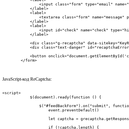
                <input class="form" type="email" name="
            </label>

            <label>

                <textarea class="form" name="message" p
            </label>

            <label>

                <input id="check" name="check" type="hi
            </label>

            <div class="g-recaptcha" data-sitekey="KeyR
            <div class="text-danger" id="recaptchaError
            <button onclick="document.getElementById('c
        </form>
JavaScript-код ReCaptcha:
<script>

            $(document).ready(function () {

                $("#feedBackForm").on("submit", functio
                    event.preventDefault()

                    let captcha = grecaptcha.getRespons
                    if (!captcha.length) {
