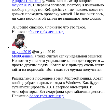
Андрей Пчелкин
@MultiGramen
Автор вопроса
mayton2019
, С первым согласен, поэтому я изначально
вообще прикрутил ReCaptcha v3, где человек вовсе не
должен проходить проверку капчей. Но как оказалось,
ни одна версия этой капчи не защищают мою форму.
За OpenId спасибо, я почитаю что это такое.
Написано
более трёх лет назад
mayton2019
@mayton2019
MultiGramen
, я тоже считал капчу идеальной защитой.
Но потом узнал что угадывание капчи делегируется ...
просто другим людям. Которые к примеру очень хотят
зайти на порносайт. Вот такая вот ерунда получается.
Радикально в последнее время Microsoft решил. Хотят
вообще убрать пароль с входа в Windows. Как будут
аутентифицировать ХЗ. Наверное биометрия. И
многофакторка. Без смартфона хрен зайдешь в десктоп.
Написано
более трёх лет назад