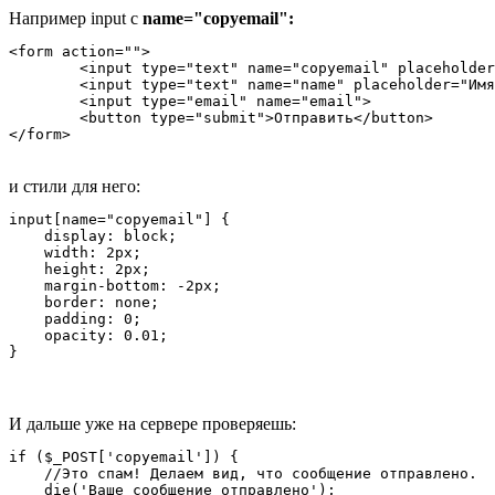
Например input с
name="copyemail":
<form action="">

	<input type="text" name="copyemail" placeholder="Email для копии">

	<input type="text" name="name" placeholder="Имя">

	<input type="email" name="email">

	<button type="submit">Отправить</button>

</form>
и стили для него:
input[name="copyemail"] {

    display: block;

    width: 2px;

    height: 2px;

    margin-bottom: -2px;

    border: none;

    padding: 0;

    opacity: 0.01;

}
И дальше уже на сервере проверяешь:
if ($_POST['copyemail']) {    

    //Это спам! Делаем вид, что сообщение отправлено.

    die('Ваше сообщение отправлено');
