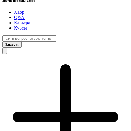
другие проекты хабра
Хабр
Q&A
Карьера
Курсы
Закрыть