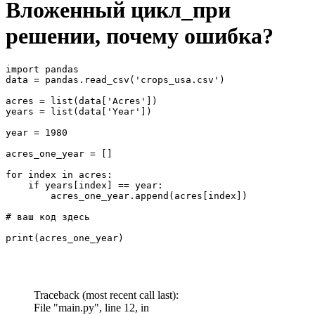
Вложенный цикл_при
решении, почему ошибка?
import pandas

data = pandas.read_csv('crops_usa.csv')

acres = list(data['Acres'])

years = list(data['Year'])

year = 1980

acres_one_year = []

for index in acres:

    if years[index] == year:

        acres_one_year.append(acres[index])

# ваш код здесь

print(acres_one_year)
Traceback (most recent call last):
File "main.py", line 12, in