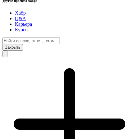
другие проекты хабра
Хабр
Q&A
Карьера
Курсы
Закрыть