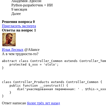
Академия Эдюсон
Python-разработчик + ИИ
9 месяцев
Далее
Решения вопроса
0
Пригласить эксперта
Ответы на вопрос
1
Илья Лесных
@Aliance
А в чем трудности-то?
abstract class Controller_Common extends Controller_Tem
    protected $_xxx = 'ololo';

}
class Controller_Products extends Controller_Common {

    public function __construct() {

        die('унаследованная переменная: ' . $this->_xxx
    }

}
Ответ написан
более трёх лет назад