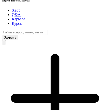
другие проекты хабра
Хабр
Q&A
Карьера
Курсы
Закрыть