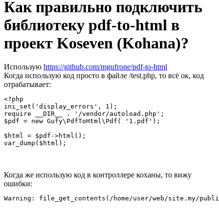
Как правильно подключить
библиотеку pdf-to-html в
проект Koseven (Kohana)?
Использую
https://github.com/mgufrone/pdf-to-html
Когда использую код просто в файле /test.php, то всё ок, код
отрабатывает:
<?php

ini_set('display_errors', 1);

require __DIR__ . '/vendor/autoload.php';

$pdf = new Gufy\PdfToHtml\Pdf( '1.pdf');

$html = $pdf->html();

var_dump($html);
Когда же использую код в контроллере коханы, то вижу
ошибки:
Warning: file_get_contents(/home/user/web/site.my/publi