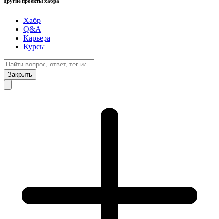
другие проекты хабра
Хабр
Q&A
Карьера
Курсы
Закрыть