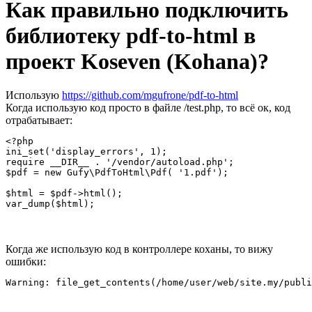
Как правильно подключить
библиотеку pdf-to-html в
проект Koseven (Kohana)?
Использую
https://github.com/mgufrone/pdf-to-html
Когда использую код просто в файле /test.php, то всё ок, код
отрабатывает:
<?php

ini_set('display_errors', 1);

require __DIR__ . '/vendor/autoload.php';

$pdf = new Gufy\PdfToHtml\Pdf( '1.pdf');

$html = $pdf->html();

var_dump($html);
Когда же использую код в контроллере коханы, то вижу
ошибки:
Warning: file_get_contents(/home/user/web/site.my/publi