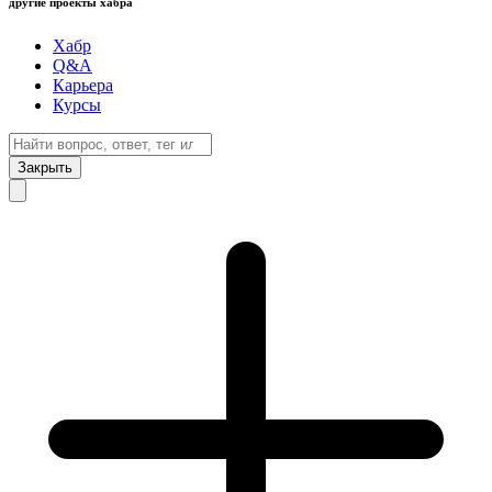
другие проекты хабра
Хабр
Q&A
Карьера
Курсы
Закрыть