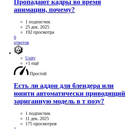
Пропадают кадры во время
анимации, почему?
1 подписчик
25 дек. 2025
192 просмотра
0
ответов
Unity
+1 ещё
Простой
Есть ли аддон для блендера или
юнити автоматически приводящий
зариганную модель в т позу?
1 подписчик
11 дек. 2025
175 просмотров
1