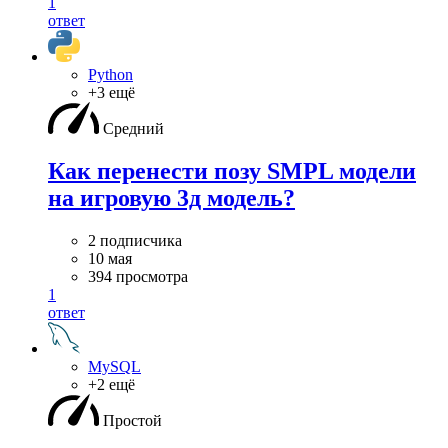
1
ответ
Python
+3 ещё
Средний
Как перенести позу SMPL модели
на игровую 3д модель?
2 подписчика
10 мая
394 просмотра
1
ответ
MySQL
+2 ещё
Простой