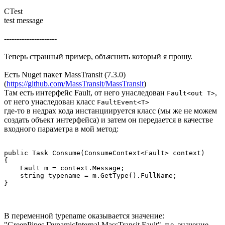
CTest
test message
---------------------
Теперь странный пример, объяснить который я прошу.
Есть Nuget пакет MassTransit (7.3.0)
(
https://github.com/MassTransit/MassTransit
)
Там есть интерфейс Fault, от него унаследован
,
Fault<out T>
от него унаследован класс
FaultEvent<T>
где-то в недрах кода инстанциируется класс (мы же не можем
создать объект интерфейса) и затем он передается в качестве
входного параметра в мой метод:
public Task Consume(ConsumeContext<Fault> context)

{

    Fault m = context.Message;

    string typename = m.GetType().FullName;

}
В переменной typename оказывается значение:
"GreenPipes.DynamicInternal.MassTransit.Fault", т.е. значение