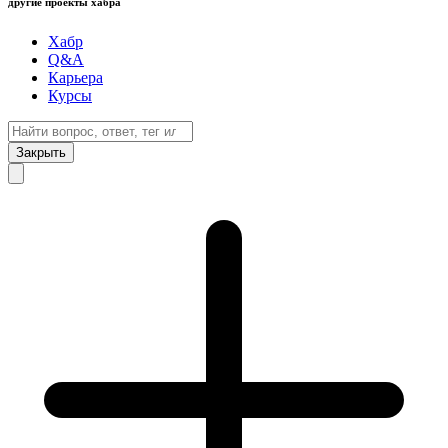
другие проекты хабра
Хабр
Q&A
Карьера
Курсы
Закрыть