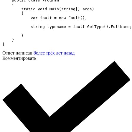
    public class Program

    {

        static void Main(string[] args)

        {

            var fault = new Fault();

            string typename = fault.GetType().FullName;
        }

    }

}
Ответ написан
более трёх лет назад
Комментировать