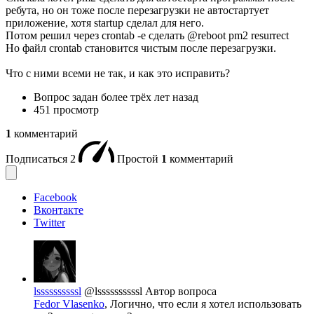
ребута, но он тоже после перезагрузки не автостартует
приложение, хотя startup сделал для него.
Потом решил через crontab -e сделать @reboot pm2 resurrect
Но файл crontab становится чистым после перезагрузки.
Что с ними всеми не так, и как это исправить?
Вопрос задан
более трёх лет назад
451 просмотр
1
комментарий
Подписаться
2
Простой
1
комментарий
Facebook
Вконтакте
Twitter
lssssssssssl
@lssssssssssl
Автор вопроса
Fedor Vlasenko
, Логично, что если я хотел использовать