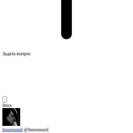
Задать вопрос
linux
lssssssssssl
@lssssssssssl