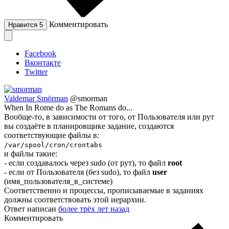
Комментировать
Нравится
5
Facebook
Вконтакте
Twitter
Valdemar Smörman
@smorman
When In Rome do as The Romans do...
Вообще-то, в зависимости от того, от Пользователя или рут
вы создаёте в планировщике задание, создаются
соответствующие файлы в:
/var/spool/cron/crontabs
и файлы такие:
- если создавалось через sudo (от рут), то файл
root
- если от Пользователя (без sudo), то файл
user
(имя_пользователя_в_системе)
Соответственно и процессы, прописываемые в заданиях
должны соответствовать этой иерархии.
Ответ написан
более трёх лет назад
Комментировать