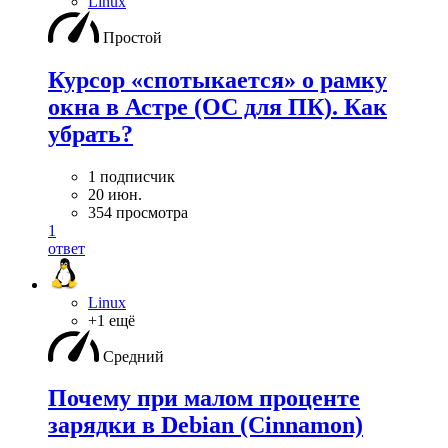
Linux
Простой
Курсор «спотыкается» о рамку
окна в Астре (ОС для ПК). Как
убрать?
1 подписчик
20 июн.
354 просмотра
1
ответ
Linux
+1 ещё
Средний
Почему при малом проценте
зарядки в Debian (Cinnamon)