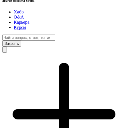
другие проекты хабра
Хабр
Q&A
Карьера
Курсы
Закрыть