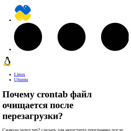
Linux
Ubuntu
Почему crontab файл
очищается после
перезагрузки?
Сначала хотел pm2 сделать для автостарта программы после