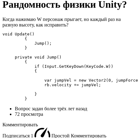
Рандомность физики Unity?
Когда нажимаю W персонаж прыгает, но каждый раз на
разную высоту, как исправить?
void Update()

         {

             Jump();

         }

     private void Jump()

         {

             if (Input.GetKeyDown(KeyCode.W))

             {

                 var jumpVel = new Vector2(0, jumpForce
                 rb.velocity += jumpVel;

             }

         }
Вопрос задан
более трёх лет назад
72 просмотра
Комментировать
Подписаться
1
Простой
Комментировать