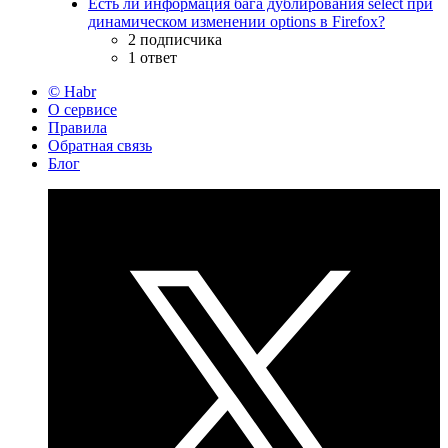
Есть ли информация бага дублирования select при
динамическом изменении options в Firefox?
2 подписчика
1 ответ
© Habr
О сервисе
Правила
Обратная связь
Блог