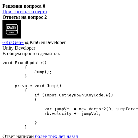
Решения вопроса
0
Пригласить эксперта
Ответы на вопрос
2
~KraGen~
@KraGenDeveloper
Unity Developer
В общем просто сделай так
void FixedUpdate()

         {

             Jump();

         }

     private void Jump()

         {

             if (Input.GetKeyDown(KeyCode.W))

             {

                 var jumpVel = new Vector2(0, jumpForce
                 rb.velocity += jumpVel;

             }

         }
Ответ написан
более трёх лет назад