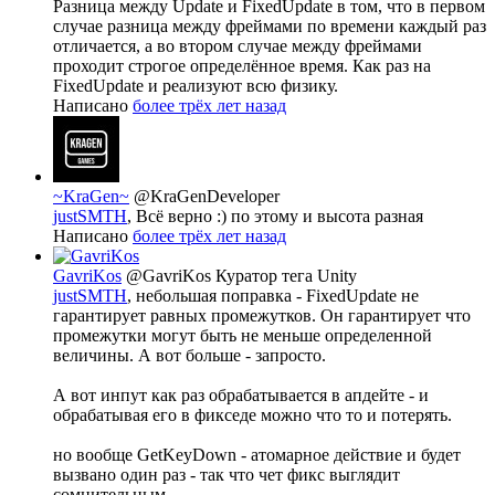
Разница между Update и FixedUpdate в том, что в первом
случае разница между фреймами по времени каждый раз
отличается, а во втором случае между фреймами
проходит строгое определённое время. Как раз на
FixedUpdate и реализуют всю физику.
Написано
более трёх лет назад
~KraGen~
@KraGenDeveloper
justSMTH
, Всё верно :) по этому и высота разная
Написано
более трёх лет назад
GavriKos
@GavriKos
Куратор тега Unity
justSMTH
, небольшая поправка - FixedUpdate не
гарантирует равных промежутков. Он гарантирует что
промежутки могут быть не меньше определенной
величины. А вот больше - запросто.
А вот инпут как раз обрабатывается в апдейте - и
обрабатывая его в фикседе можно что то и потерять.
но вообще GetKeyDown - атомарное действие и будет
вызвано один раз - так что чет фикс выглядит
сомнительным.