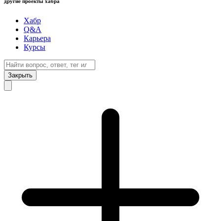
другие проекты хабра
Хабр
Q&A
Карьера
Курсы
Закрыть