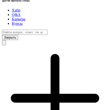
другие проекты хабра
Хабр
Q&A
Карьера
Курсы
Закрыть