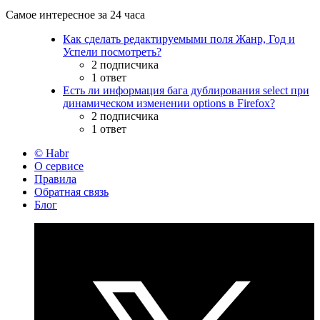
Самое интересное за 24 часа
Как сделать редактируемыми поля Жанр, Год и
Успели посмотреть?
2 подписчика
1 ответ
Есть ли информация бага дублирования select при
динамическом изменении options в Firefox?
2 подписчика
1 ответ
© Habr
О сервисе
Правила
Обратная связь
Блог