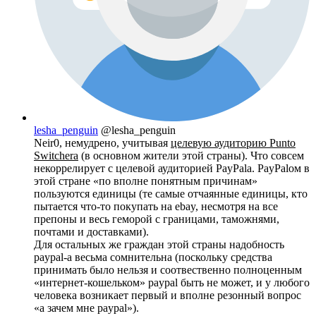
lesha_penguin
@lesha_penguin
Neir0, немудрено, учитывая
целевую аудиторию Punto
Switcherа
(в основном жители этой страны). Что совсем
некоррелирует с целевой аудиторией PayPalа. PayPalом в
этой стране «по вполне понятным причинам»
пользуются единицы (те самые отчаянные единицы, кто
пытается что-то покупать на ebay, несмотря на все
препоны и весь геморой с границами, таможнями,
почтами и доставками).
Для остальных же граждан этой страны надобность
paypal-а весьма сомнительна (поскольку средства
принимать было нельзя и соотвественно полноценным
«интернет-кошельком» paypal быть не может, и у любого
человека возникает первый и вполне резонный вопрос
«а зачем мне paypal»).