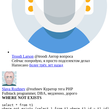
Troodi Larson
@troodi
Автор вопроса
Сейчас попробую, я просто подселектом делал
Написано
более трёх лет назад
Slava Rozhnev
@rozhnev
Куратор тега PHP
Fullstack programmer, DBA, медленно, дорого
WHERE NOT EXISTS
select * from t1

where not exists (select 1 from t2 where t2.id = t1.id)