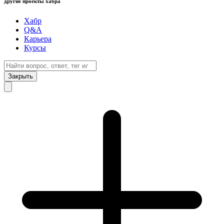
другие проекты хабра
Хабр
Q&A
Карьера
Курсы
Закрыть