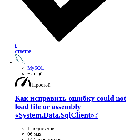
6
ответов
MySQL
+2 ещё
Простой
Как исправить ошибку could not
load file or assembly
«System.Data.SqlClient»?
1 подписчик
06 мая
147 просмотров