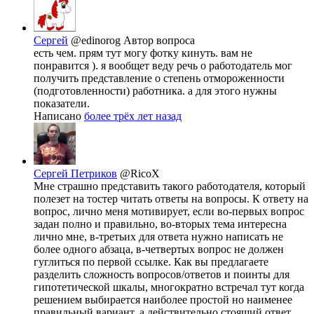
Сергей
@edinorog
Автор вопроса
есть чем. прям тут могу фотку кинуть. вам не
понравится ). я вообщет веду речь о работодатель мог
получить представление о степень отмороженности
(подготовленности) работника. а для этого нужны
показатели.
Написано
более трёх лет назад
Сергей Петриков
@RicoX
Мне страшно представить такого работодателя, который
полезет на тостер читать ответы на вопросы. К ответу на
вопрос, лично меня мотивирует, если во-первых вопрос
задан полно и правильно, во-вторых тема интересна
лично мне, в-третьих для ответа нужно написать не
более одного абзаца, в-четвертых вопрос не должен
гуглиться по первой ссылке. Как вы предлагаете
разделить сложность вопросов/ответов и поинты для
гипотетической шкалы, многократно встречал тут когда
решением выбирается наиболее простой но наименее
правильный вариант, а действительно стоящий ответ