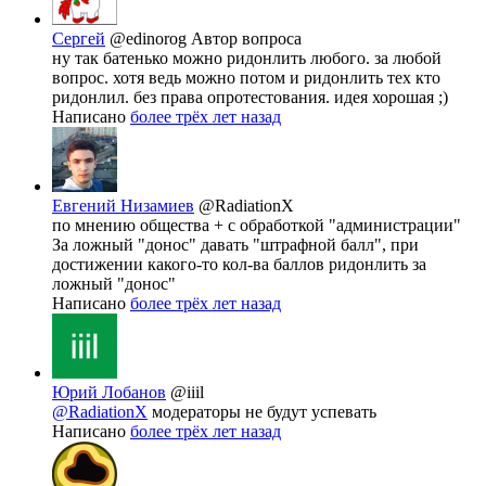
Сергей
@edinorog
Автор вопроса
ну так батенько можно ридонлить любого. за любой
вопрос. хотя ведь можно потом и ридонлить тех кто
ридонлил. без права опротестования. идея хорошая ;)
Написано
более трёх лет назад
Евгений Низамиев
@RadiationX
по мнению общества + с обработкой "администрации"
За ложный "донос" давать "штрафной балл", при
достижении какого-то кол-ва баллов ридонлить за
ложный "донос"
Написано
более трёх лет назад
Юрий Лобанов
@iiil
@RadiationX
модераторы не будут успевать
Написано
более трёх лет назад