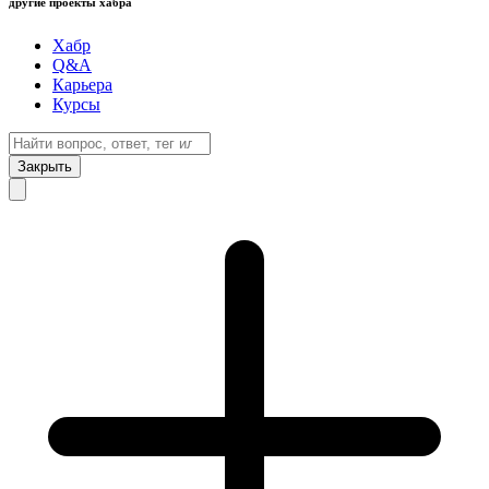
другие проекты хабра
Хабр
Q&A
Карьера
Курсы
Закрыть