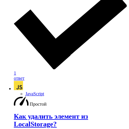
1
ответ
JavaScript
Простой
Как удалить элемент из
LocalStorage?