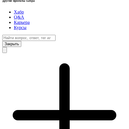
другие проекты хабра
Хабр
Q&A
Карьера
Курсы
Закрыть