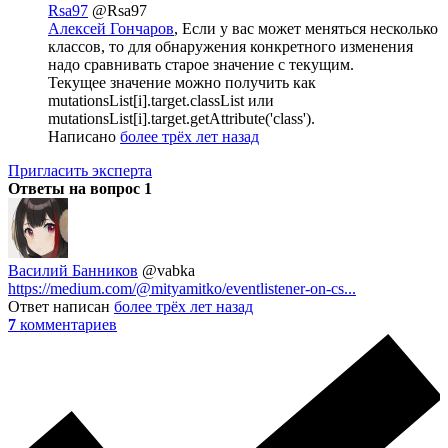
Rsa97
@Rsa97
Алексей Гончаров
, Если у вас может меняться несколько
классов, то для обнаружения конкретного изменения
надо сравнивать старое значение с текущим.
Текущее значение можно получить как
mutationsList[i].target.classList или
mutationsList[i].target.getAttribute('class').
Написано
более трёх лет назад
Пригласить эксперта
Ответы на вопрос
1
Василий Банников
@vabka
https://medium.com/@mityamitko/eventlistener-on-cs...
Ответ написан
более трёх лет назад
7
комментариев