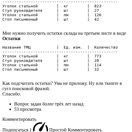
-------------------------------------------------

Уголок стальной        |  кг        |  823

Стул руоковдителя      |  шт        |  27

Уголок стальной        |  пм        |  126

Стол письменный        |  шт        |  42
Мне нужно получить остатки склада на третьем листе в виде
Остатки
Название ТМЦ           |  Ед. изм.  |  Количество

-------------------------------------------------

Уголок стальной        |  кг        |  773

Стул руоковдителя      |  шт        |  20

Уголок стальной        |  пм        |  114

Стол письменный        |  шт        |  32
Как подсчитать остатки? Ума не приложу. Ну или ткните в
гугл поисковой фразой.
Спасибо.
Вопрос задан
более трёх лет назад
53 просмотра
Комментировать
Подписаться
1
Простой
Комментировать