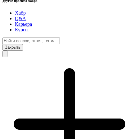
другие проекты хабра
Хабр
Q&A
Карьера
Курсы
Закрыть