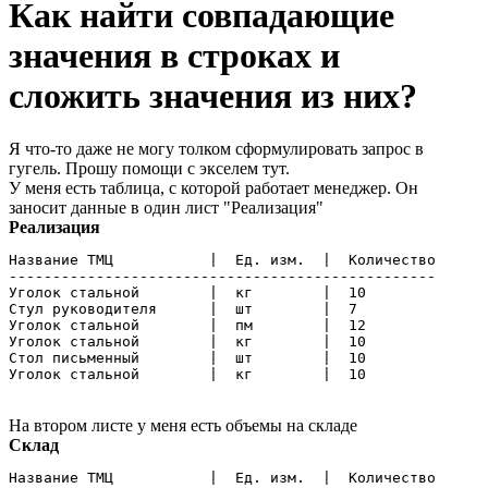
Как найти совпадающие
значения в строках и
сложить значения из них?
Я что-то даже не могу толком сформулировать запрос в
гугель. Прошу помощи с экселем тут.
У меня есть таблица, с которой работает менеджер. Он
заносит данные в один лист "Реализация"
Реализация
Название ТМЦ           |  Ед. изм.  |  Количество

-------------------------------------------------

Уголок стальной        |  кг        |  10

Стул руководителя      |  шт        |  7

Уголок стальной        |  пм        |  12

Уголок стальной        |  кг        |  10

Стол письменный        |  шт        |  10

Уголок стальной        |  кг        |  10
На втором листе у меня есть объемы на складе
Склад
Название ТМЦ           |  Ед. изм.  |  Количество
