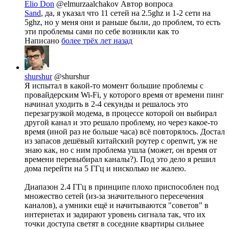
Elio Don
@elmurzaalchakov
Автор вопроса
Sand
, да, я указал что 11 сетей на 2.5ghz и 1-2 сети на
5ghz, но у меня они и раньше были, до проблем, то есть
эти проблемы сами по себе возникли как то
Написано
более трёх лет назад
shurshur
@shurshur
Я испытал в какой-то момент большие проблемы с
провайдерским Wi-Fi, у которого время от времени пинг
начинал уходить в 2-4 секунды и решалось это
перезагрузкой модема, в процессе которой он выбирал
другой канал и это решало проблему, но через какое-то
время (иной раз не больше часа) всё повторялось. Достал
из запасов дешёвый китайский роутер с openwrt, уж не
знаю как, но с ним проблема ушла (может, он время от
времени перевыбирал каналы?). Под это дело я решил
дома перейти на 5 ГГц и нисколько не жалею.
Диапазон 2.4 ГГц в принципе плохо приспособлен под
множество сетей (из-за значительного пересечения
каналов), а умники ещё и начитываются "советов" в
интернетах и задирают уровень сигнала так, что их
точки доступа светят в соседние квартиры сильнее