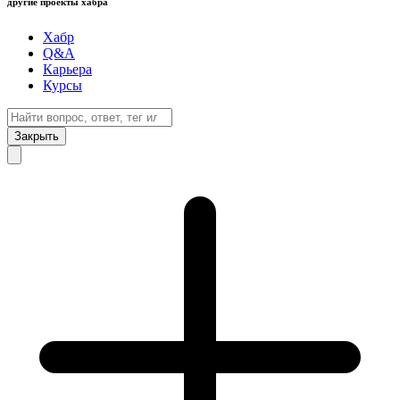
другие проекты хабра
Хабр
Q&A
Карьера
Курсы
Закрыть