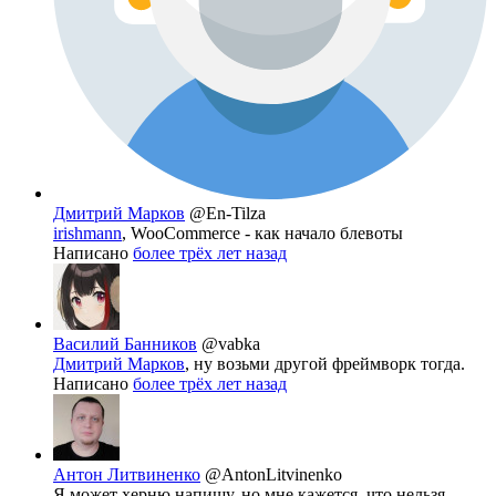
Дмитрий Марков
@En-Tilza
irishmann
, WooCommerce - как начало блевоты
Написано
более трёх лет назад
Василий Банников
@vabka
Дмитрий Марков
, ну возьми другой фреймворк тогда.
Написано
более трёх лет назад
Антон Литвиненко
@AntonLitvinenko
Я может херню напишу, но мне кажется, что нельзя