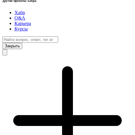
другие проекты хабра
Хабр
Q&A
Карьера
Курсы
Закрыть