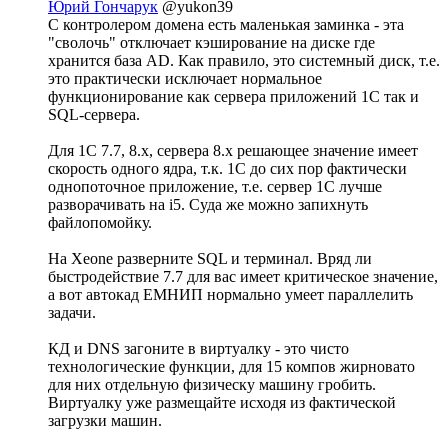
Юрий Гончарук
@yukon39
С контролером домена есть маленькая заминка - эта
"сволочь" отключает кэширование на диске где
хранится база AD. Как правило, это системный диск, т.е.
это практически исключает нормальное
функционирование как сервера приложений 1С так и
SQL-сервера.
Для 1С 7.7, 8.х, сервера 8.х решающее значение имеет
скорость одного ядра, т.к. 1С до сих пор фактически
однопоточное приложение, т.е. сервер 1С лучше
разворачивать на i5. Суда же можно запихнуть
файлопомойку.
На Xeone разверните SQL и терминал. Вряд ли
быстродействие 7.7 для вас имеет критическое значение,
а вот автокад ЕМНИП нормально умеет параллелить
задачи.
КД и DNS загоните в виртуалку - это чисто
технологические функции, для 15 компов жирновато
для них отдельную физическу машину гробить.
Виртуалку уже размещайте исходя из фактической
загрузки машин.