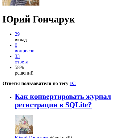
Юрий Гончарук
29
вклад
0
вопросов
33
ответа
58%
решений
Ответы пользователя по тегу
1С
Как конвертировать журнал
регистрации в SQLite?
Юрий Гончарук
@yukon39