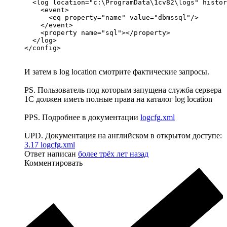
  <log location="c:\ProgramData\1cv82\logs" histor
    <event>

      <eq property="name" value="dbmssql"/>

    </event>

    <property name="sql"></property>

  </log>

</config>
И затем в log location смотрите фактические запросы.
PS. Пользователь под которым запущена служба сервера
1С должен иметь полные права на каталог log location
PPS. Подробнее в документации
logcfg.xml
UPD. Документация на английском в открытом доступе:
3.17 logcfg.xml
Ответ написан
более трёх лет назад
Комментировать