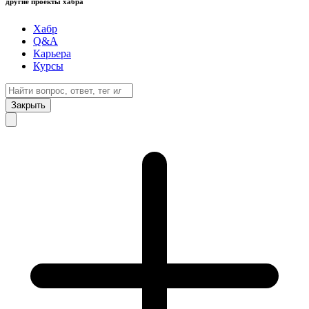
другие проекты хабра
Хабр
Q&A
Карьера
Курсы
Закрыть