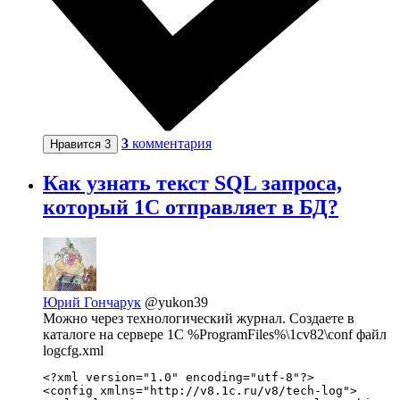
3
комментария
Нравится
3
Как узнать текст SQL запроса,
который 1C отправляет в БД?
Юрий Гончарук
@yukon39
Можно через технологический журнал. Создаете в
каталоге на сервере 1С %ProgramFiles%\1cv82\conf файл
logcfg.xml
<?xml version="1.0" encoding="utf-8"?>

<config xmlns="http://v8.1c.ru/v8/tech-log">
