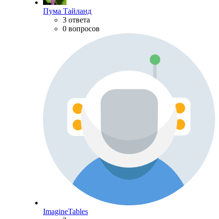
Пума Тайланд
3 ответа
0 вопросов
ImagineTables