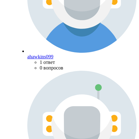
ahawkins099
1 ответ
0 вопросов