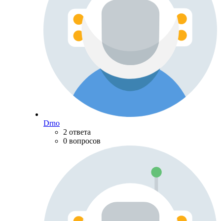
Drno
2 ответа
0 вопросов