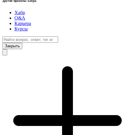
другие проекты хабра
Хабр
Q&A
Карьера
Курсы
Закрыть