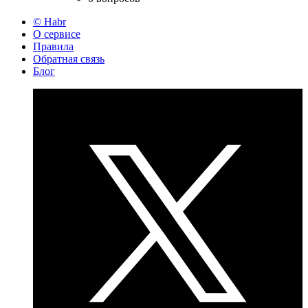
© Habr
О сервисе
Правила
Обратная связь
Блог