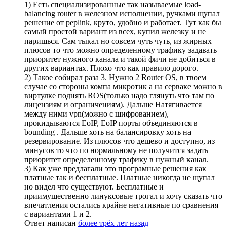
1) Есть специализированные так называемые load-
balancing router в железном исполнении, ручками щупал
решение от peplink, круто, удобно и работает. Тут как бы
самый простой вариант из всех, купил железку и не
паришься. Сам тыкал но совсем чуть чуть, из жирных
плюсов то что можно определенному трафику задавать
приоритет нужного канала и такой фичи не добиться в
других вариантах. Плохо что как правило дорого.
2) Такое собирал раза 3. Нужно 2 Router OS, в твоем
случае со стороны компа микротик а на серваке можно в
виртулке поднять ROS(только надо глянуть что там по
лицензиям и ограничениям). Дальше Натягивается
между ними vpn(можно с шифрованием),
прокидываются EoIP, EoIP порты объединяются в
bounding . Дальше хоть на балансировку хоть на
резервирование. Из плюсов что дешево и доступно, из
минусов то что по нормальному не получится задать
приоритет определенному трафику в нужный канал.
3) Как уже предлагали это програмные решения как
платные так и бесплатные. Платные никогда не щупал
но видел что существуют. Бесплатные и
приимущественно линуксовые трогал и хочу сказать что
впечатления остались крайне негативные по сравнения
с вариантами 1 и 2.
Ответ написан
более трёх лет назад