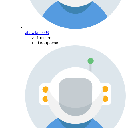
ahawkins099
1 ответ
0 вопросов