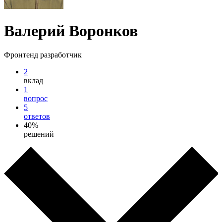
Валерий Воронков
Фронтенд разработчик
2
вклад
1
вопрос
5
ответов
40%
решений