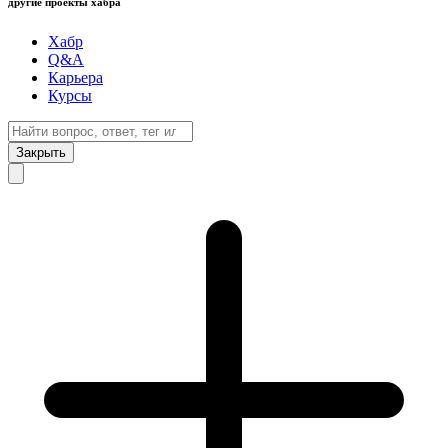
другие проекты хабра
Хабр
Q&A
Карьера
Курсы
Закрыть