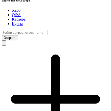
другие проекты хабра
Хабр
Q&A
Карьера
Курсы
Закрыть