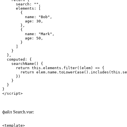
      search: "",

      elements: [

        {

          name: "Bob",

          age: 30,

        },

        {

          name: "Mark",

          age: 50,

        }

      ]

    }

  },

  computed: {

    searchName() {

      return this.elements.filter((elem) => {

        return elem.name.toLowerCase().includes(this.se
      })

    }

  }

}

</script>
файл Search.vue:
<template>
