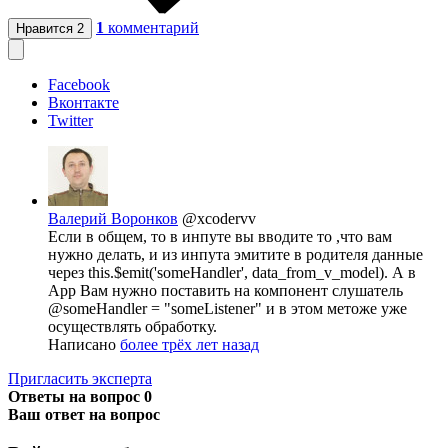
1
комментарий
Нравится
2
Facebook
Вконтакте
Twitter
Валерий Воронков
@xcodervv
Если в общем, то в инпуте вы вводите то ,что вам
нужно делать, и из инпута эмитите в родителя данные
через this.$emit('someHandler', data_from_v_model). А в
App Вам нужно поставить на компонент слушатель
@someHandler = "someListener" и в этом метоже уже
осуществлять обработку.
Написано
более трёх лет назад
Пригласить эксперта
Ответы на вопрос
0
Ваш ответ на вопрос