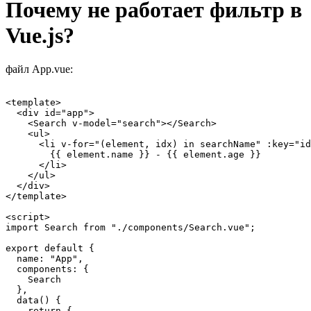
Почему не работает фильтр в
Vue.js?
файл App.vue:
<template>

  <div id="app">

    <Search v-model="search"></Search>

    <ul>

      <li v-for="(element, idx) in searchName" :key="id
        {{ element.name }} - {{ element.age }}

      </li>

    </ul>

  </div>

</template>

<script>

import Search from "./components/Search.vue";

export default {

  name: "App",

  components: {

    Search

  },

  data() {

    return {
