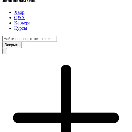
другие проекты хабра
Хабр
Q&A
Карьера
Курсы
Закрыть