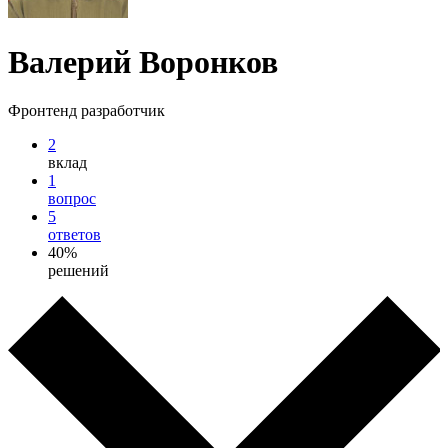
Валерий Воронков
Фронтенд разработчик
2
вклад
1
вопрос
5
ответов
40%
решений