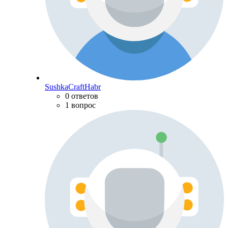
SushkaCraftHabr
0 ответов
1 вопрос