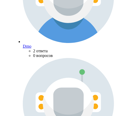
Drno
2 ответа
0 вопросов