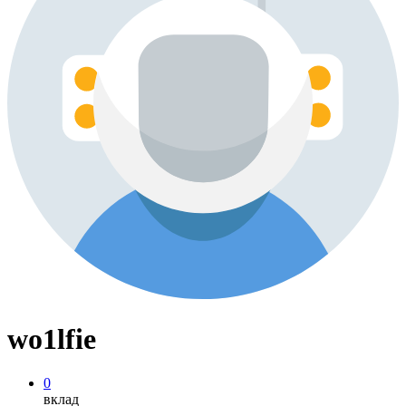
wo1lfie
0
вклад