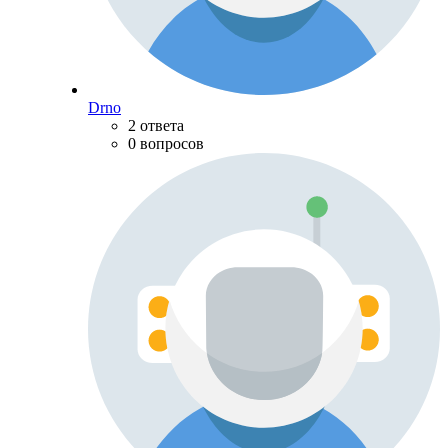
Drno
2 ответа
0 вопросов