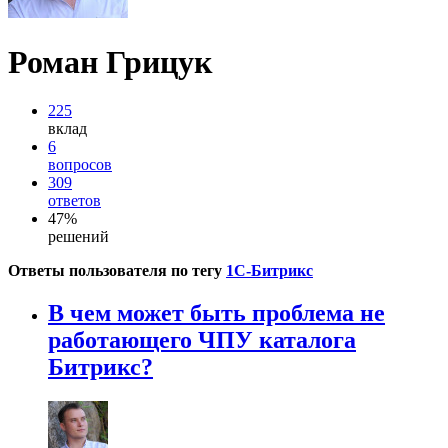
Роман Грицук
225
вклад
6
вопросов
309
ответов
47%
решений
Ответы пользователя по тегу
1С-Битрикс
В чем может быть проблема не
работающего ЧПУ каталога
Битрикс?