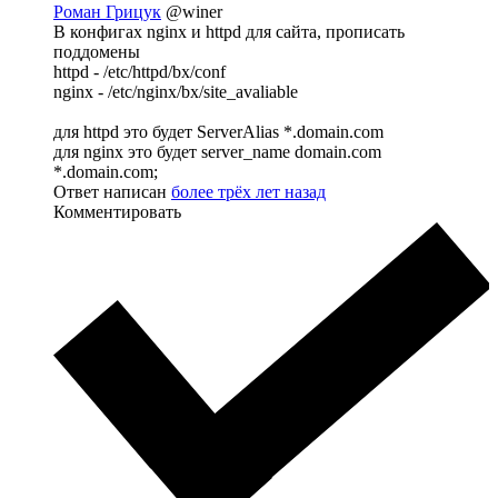
Роман Грицук
@winer
В конфигах nginx и httpd для сайта, прописать
поддомены
httpd - /etc/httpd/bx/conf
nginx - /etc/nginx/bx/site_avaliable
для httpd это будет ServerAlias *.domain.com
для nginx это будет server_name domain.com
*.domain.com;
Ответ написан
более трёх лет назад
Комментировать