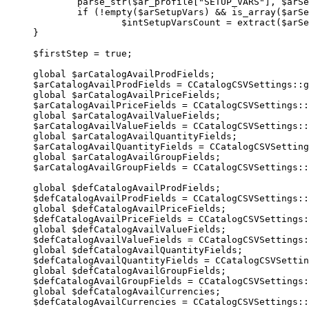
	parse_str($ar_profile["SETUP_VARS"], $arSetupVars);

	if (!empty($arSetupVars) && is_array($arSetupVars))

		$intSetupVarsCount = extract($arSetupVars, EXTR_SKIP);

}

$firstStep = true;

global $arCatalogAvailProdFields;

$arCatalogAvailProdFields = CCatalogCSVSettings::g
global $arCatalogAvailPriceFields;

$arCatalogAvailPriceFields = CCatalogCSVSettings::
global $arCatalogAvailValueFields;

$arCatalogAvailValueFields = CCatalogCSVSettings::
global $arCatalogAvailQuantityFields;

$arCatalogAvailQuantityFields = CCatalogCSVSetting
global $arCatalogAvailGroupFields;

$arCatalogAvailGroupFields = CCatalogCSVSettings::
global $defCatalogAvailProdFields;

$defCatalogAvailProdFields = CCatalogCSVSettings::
global $defCatalogAvailPriceFields;

$defCatalogAvailPriceFields = CCatalogCSVSettings:
global $defCatalogAvailValueFields;

$defCatalogAvailValueFields = CCatalogCSVSettings:
global $defCatalogAvailQuantityFields;

$defCatalogAvailQuantityFields = CCatalogCSVSettin
global $defCatalogAvailGroupFields;

$defCatalogAvailGroupFields = CCatalogCSVSettings:
global $defCatalogAvailCurrencies;

$defCatalogAvailCurrencies = CCatalogCSVSettings::