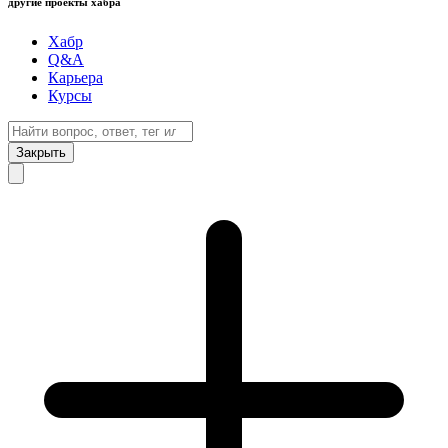
другие проекты хабра
Хабр
Q&A
Карьера
Курсы
Закрыть