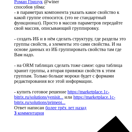
Роман Грицук
@winer
способов уйма:
- в параметрах компонента указать какое свойство к
какой группе относится. (это не стандартный
функционал). Просто в массив параметров передайте
свой массив, описывающий группировку.
- создать ИБ и в нём сделать структуру, где разделы это
группы свойств, а элементы это сами свойства. И на
основе данных из ИБ группировать свойства там где
Вам надо.
- на ORM таблицах сделать тоже самое: одна таблица
хранит группы, а вторая привязки свойств к этим
группам. Только больше мороки будет с формами
редактирования все этой информации.
- купить готовое решение
https://marketplace.1c-
bitrix.ru/solutions/yenisit...
или
https://marketplace.1c-
bitrix.ru/solutions/primepi...
Ответ написан
более трёх лет назад
3
комментария