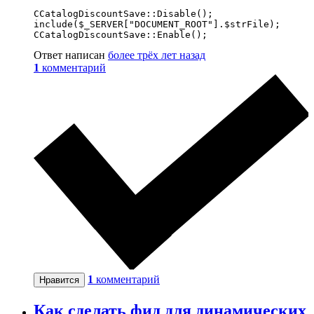
CCatalogDiscountSave::Disable();

include($_SERVER["DOCUMENT_ROOT"].$strFile);

CCatalogDiscountSave::Enable();
Ответ написан
более трёх лет назад
1
комментарий
1
комментарий
Нравится
Как сделать фид для динамических