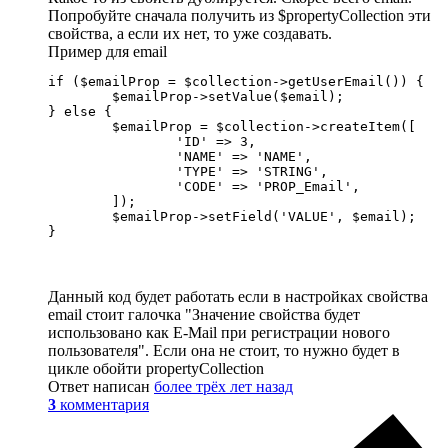
Попробуйте сначала получить из $propertyCollection эти
свойства, а если их нет, то уже создавать.
Пример для email
if ($emailProp = $collection->getUserEmail()) {

	$emailProp->setValue($email);

} else {

	$emailProp = $collection->createItem([

		'ID' => 3,

		'NAME' => 'NAME',

		'TYPE' => 'STRING',

		'CODE' => 'PROP_Email',

	]);

	$emailProp->setField('VALUE', $email);

}
Данный код будет работать если в настройках свойства
email стоит галочка "Значение свойства будет
использовано как E-Mail при регистрации нового
пользователя". Если она не стоит, то нужно будет в
цикле обойти propertyCollection
Ответ написан
более трёх лет назад
3
комментария