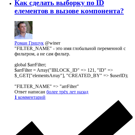
Как сделать выборку по ID
елементов в вызове компонента?
Роман Грицук
@winer
"FILTER_NAME" - это имя глобальной переменной с
фильтром, а не сам фильтр.
global $arrFilter;
$arrFilter = Array("IBLOCK_ID" => 121, "ID" =>
$_GET["elementsArray"], "CREATED_BY" => $userID);
"FILTER_NAME" => "arrFilter"
Ответ написан
более трёх лет назад
1
комментарий