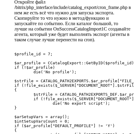
Откройте файл
/bitrix/php_interface/include/catalog_export/cron_frame.php в
нем же есть всё что нужно для запуска экспорта.
Скопируйте то что нужно в метод/функцию и
запускайте по событию. Если каталог большой, то
лучше на событии OnSuccessCatalogImport1C создавайте
агента, который уже будет выполнять экспорт (агенты в
таком случае лучше перенести на cron).
$profile_id = 7;

$ar_profile = CCatalogExport::GetByID($profile_id)
if (!$ar_profile)

	die('No profile');

$strFile = CATALOG_PATH2EXPORTS.$ar_profile["FILE_
if (!file_exists($_SERVER["DOCUMENT_ROOT"].$strFil
{

	$strFile = CATALOG_PATH2EXPORTS_DEF.$ar_profile["FILE_NAME"]."_run.php";

	if (!file_exists($_SERVER["DOCUMENT_ROOT"].$strFile))

		die('No export script');

}

$arSetupVars = array();

$intSetupVarsCount = 0;

if ($ar_profile["DEFAULT_PROFILE"] != 'Y')

{
