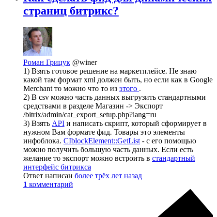
страниц битрикс?
Роман Грицук
@winer
1) Взять готовое решение на маркетплейсе. Не знаю
какой там формат xml должен быть, но если как в Google
Merchant то можно что то из
этого
.
2) В csv можно часть данных выгрузить стандартными
средствами в разделе Магазин -> Экспорт
/bitrix/admin/cat_export_setup.php?lang=ru
3) Взять
API
и написать скрипт, который сформирует в
нужном Вам формате фид. Товары это элементы
инфоблока.
CIblockElement::GetList
- с его помощью
можно получить большую часть данных. Если есть
желание то экспорт можно встроить в
стандартный
интерфейс битрикса
Ответ написан
более трёх лет назад
1
комментарий